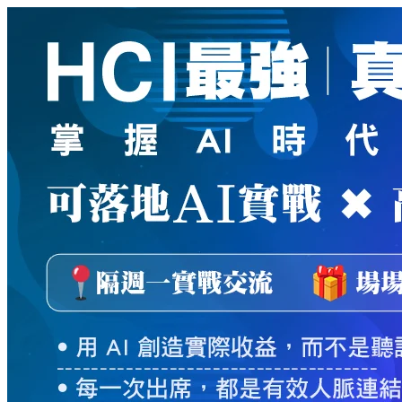
新
絲
路
網
路
書
店
-
知
識