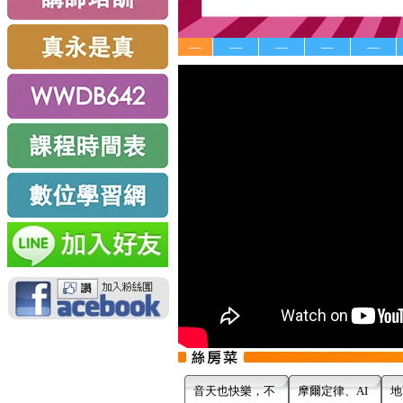
—
—
—
—
—
音天也快樂，不
摩爾定律、AI
地