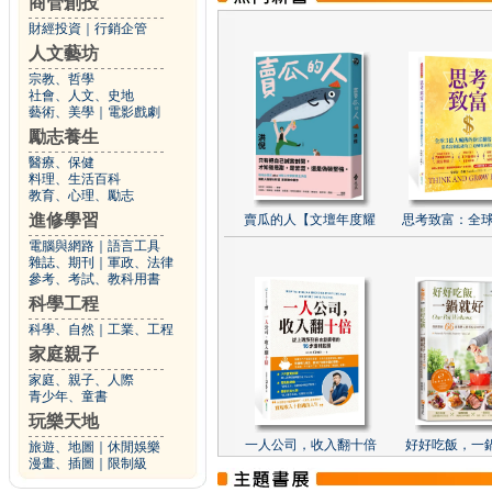
商管創投
財經投資
｜
行銷企管
人文藝坊
宗教、哲學
社會、人文、史地
藝術、美學
｜
電影戲劇
勵志養生
醫療、保健
料理、生活百科
教育、心理、勵志
進修學習
賣瓜的人【文壇年度耀
思考致富：全球
電腦與網路
｜
語言工具
雜誌、期刊
｜
軍政、法律
參考、考試、教科用書
科學工程
科學、自然
｜
工業、工程
家庭親子
家庭、親子、人際
青少年、童書
玩樂天地
一人公司，收入翻十倍
好好吃飯，一
旅遊、地圖
｜
休閒娛樂
漫畫、插圖
｜
限制級