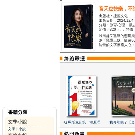
音天也快樂，不
出版社：捷徑文化
出版日期：2024/12/4
分類：教育‧心理．勵志
定價：320 元 ， 特價
以風趣又豁達的態度樂觀
為「飛鷹三姝」紅遍8
能量的文字療癒人心！...
文學小說
從馬斯克到第一性原理
我可能錯了【金
文學
｜
小說