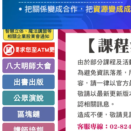
服
務
新
思
路