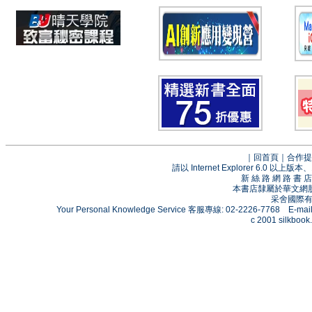
｜
回首頁
｜
合作提
請以 Internet Explorer 6.0
新 絲 路 網 路 
本書店隸屬於華文網
采舍國際有限
Your Personal Knowledge Service 客服專線: 02-2226-7768 E-mai
c 2001 silkbook.