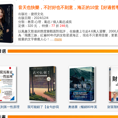
音天也快樂，不討好也不刻意，海正的10堂【好過哲
出版社：捷徑文化
出版日期：2024/12/4
分類：教育‧心理．勵志 / 個人勵志成長
定價：320 元 ， 特價：
77
折
246
元
以風趣又豁達的態度樂觀面對批評， 在臉書上引起4.6萬人迴響、2000
為「飛鷹三姝」紅遍80年代的女歌星裘海正， 現在不只要用音樂，更
能量的文字療癒人心！......
more
克到第一性原理
我可能錯了【金句抄寫
奧德賽（暢銷80年英
財富階