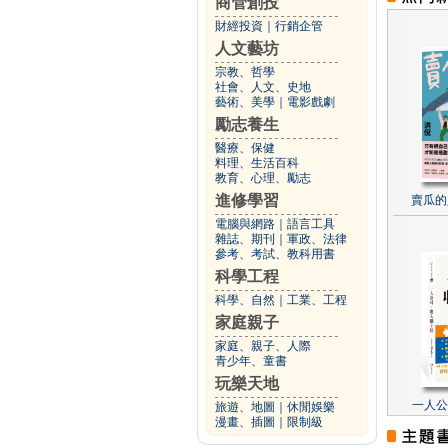
商管創投
財經投資
｜
行銷企管
人文藝坊
宗教、哲學
社會、人文、史地
藝術、美學
｜
電影戲劇
勵志養生
醫療、保健
料理、生活百科
教育、心理、勵志
進修學習
賣瓜的
電腦與網路
｜
語言工具
雜誌、期刊
｜
軍政、法律
參考、考試、教科用書
科學工程
科學、自然
｜
工業、工程
家庭親子
家庭、親子、人際
青少年、童書
玩樂天地
一人公
旅遊、地圖
｜
休閒娛樂
漫畫、插圖
｜
限制級