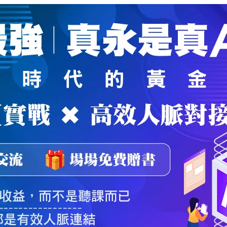
魔法弟子
｜
自