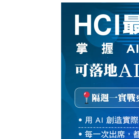
新
絲
路
網
路
書
店
-
知
識