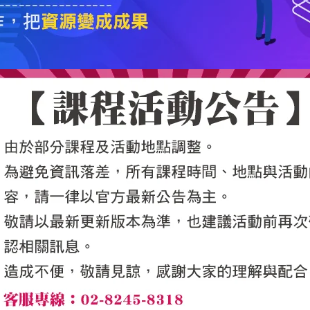
5050魔法眾籌
|
NG書城
|
國際級品牌課程
|
優