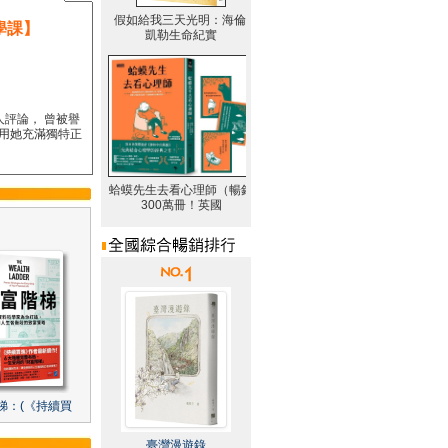
學課】
人評論， 曾被譽
要用她充滿獨特正
梯：(《持續買
臺灣漫遊錄