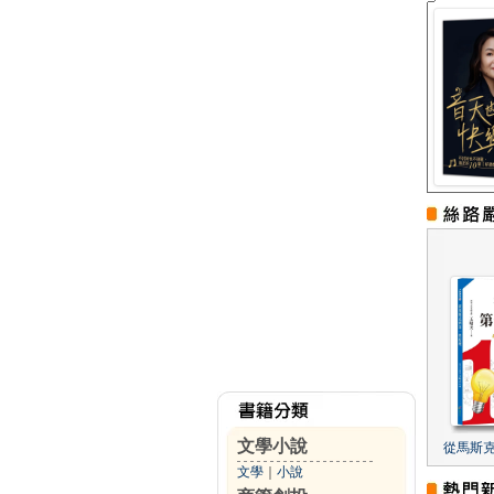
文學小說
從馬斯
文學
｜
小說