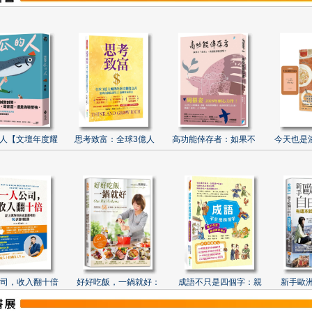
人【文壇年度耀
思考致富：全球3億人
高功能倖存者：如果不
今天也是
司，收入翻十倍
好好吃飯，一鍋就好：
成語不只是四個字：親
新手歐洲