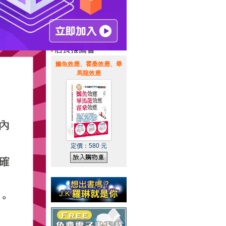
惠通知
|
霹靂英雄音樂精選
|
鰷魚效應、霍桑效應、畢
馬龍效應
定價：
580
元