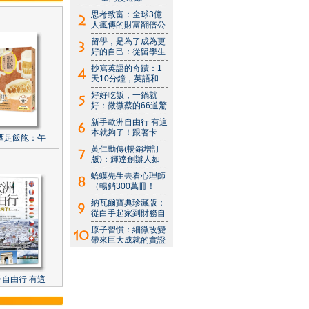
思考致富：全球3億
人瘋傳的財富翻倍公
留學，是為了成為更
好的自己：從留學生
抄寫英語的奇蹟：1
天10分鐘，英語和
好好吃飯，一鍋就
好：微微蔡的66道驚
新手歐洲自由行 有這
本就夠了！跟著卡
酒足飯飽：午
黃仁勳傳(暢銷增訂
版)：輝達創辦人如
蛤蟆先生去看心理師
（暢銷300萬冊！
納瓦爾寶典珍藏版：
從白手起家到財務自
原子習慣：細微改變
帶來巨大成就的實證
自由行 有這