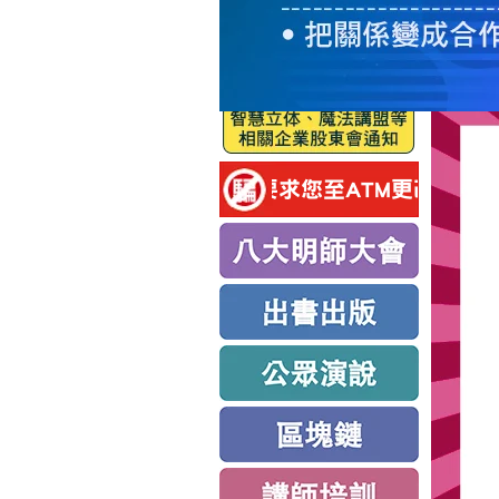
服
務
新
思
路