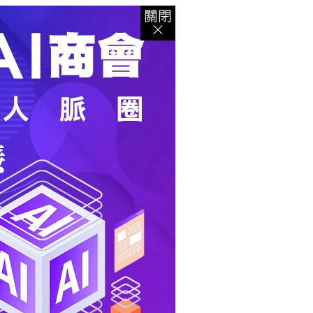
登入
｜
註冊
｜
會員中心
｜
結帳
｜
培訓課程
資出版
｜
電子書
｜
客服中心
｜
智慧型立体會員