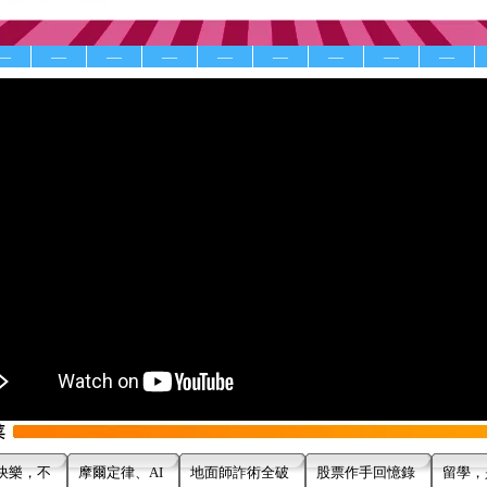
—
—
—
—
—
—
—
—
—
快樂，不
摩爾定律、AI
地面師詐術全破
股票作手回憶錄
留學，