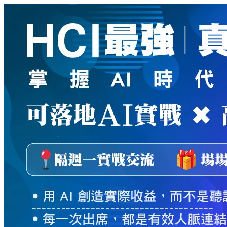
新
絲
路
網
路
書
店
-
知
識