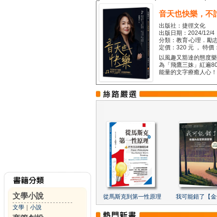
音天也快樂，不
出版社：捷徑文化
出版日期：2024/12/4
分類：教育‧心理．勵志
定價：320 元 ， 特價
以風趣又豁達的態度樂觀
為「飛鷹三姝」紅遍8
能量的文字療癒人心！...
文學小說
從馬斯克到第一性原理
我可能錯了【金
文學
｜
小說