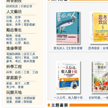
商管創投
財經投資
｜
行銷企管
人文藝坊
宗教、哲學
社會、人文、史地
藝術、美學
｜
電影戲劇
勵志養生
醫療、保健
料理、生活百科
教育、心理、勵志
進修學習
賣瓜的人【文壇年度耀
思考致富：全球
電腦與網路
｜
語言工具
雜誌、期刊
｜
軍政、法律
參考、考試、教科用書
科學工程
科學、自然
｜
工業、工程
家庭親子
家庭、親子、人際
青少年、童書
玩樂天地
一人公司，收入翻十倍
好好吃飯，一
旅遊、地圖
｜
休閒娛樂
漫畫、插圖
｜
限制級