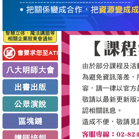
服
務
新
思
路