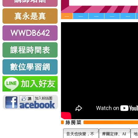
—
—
—
—
—
音天也快樂，不
摩爾定律、AI
地