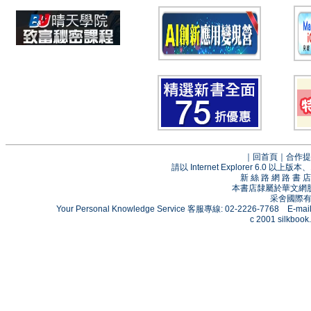
｜
回首頁
｜
合作提
請以 Internet Explorer 6.0
新 絲 路 網 路 
本書店隸屬於華文網
采舍國際有限
Your Personal Knowledge Service 客服專線: 02-2226-7768 E-mai
c 2001 silkbook.