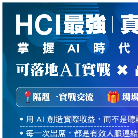
新
絲
路
網
路
書
店
-
知
識