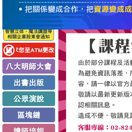
服
務
新
思
路