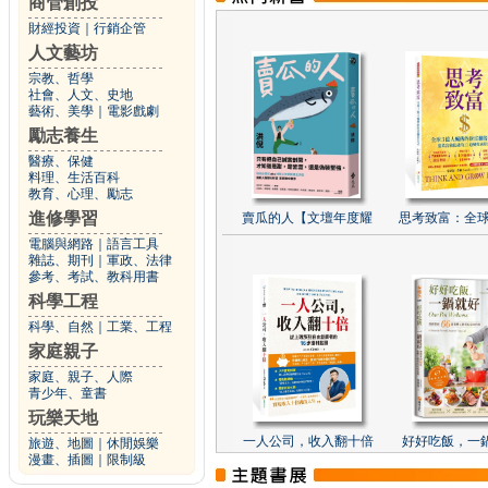
商管創投
財經投資
｜
行銷企管
人文藝坊
宗教、哲學
社會、人文、史地
藝術、美學
｜
電影戲劇
勵志養生
醫療、保健
料理、生活百科
教育、心理、勵志
進修學習
賣瓜的人【文壇年度耀
思考致富：全球
電腦與網路
｜
語言工具
雜誌、期刊
｜
軍政、法律
參考、考試、教科用書
科學工程
科學、自然
｜
工業、工程
家庭親子
家庭、親子、人際
青少年、童書
玩樂天地
一人公司，收入翻十倍
好好吃飯，一
旅遊、地圖
｜
休閒娛樂
漫畫、插圖
｜
限制級