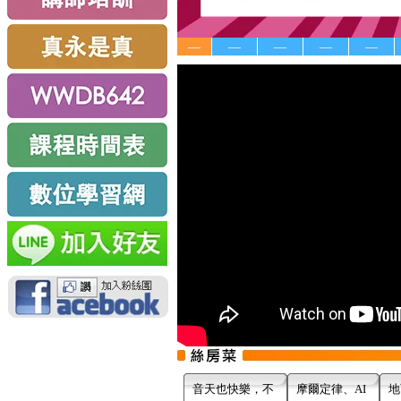
—
—
—
—
—
音天也快樂，不
摩爾定律、AI
地