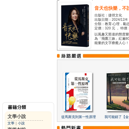
音天也快樂，不
出版社：捷徑文化
出版日期：2024/12/4
分類：教育‧心理．勵志
定價：320 元 ， 特價
以風趣又豁達的態度樂觀
為「飛鷹三姝」紅遍8
能量的文字療癒人心！...
文學小說
從馬斯克到第一性原理
我可能錯了【金
文學
｜
小說