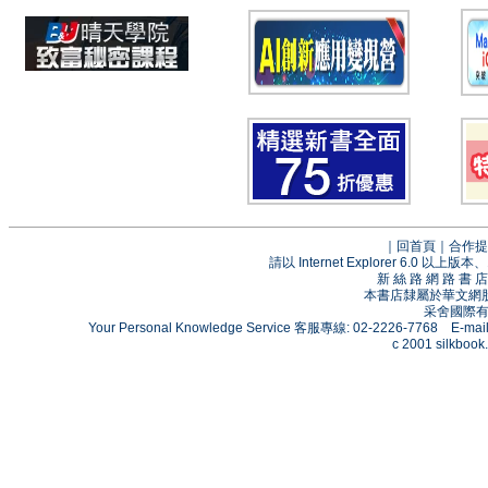
｜
回首頁
｜
合作提
請以 Internet Explorer 6.0
新 絲 路 網 路 
本書店隸屬於華文網
采舍國際有限
Your Personal Knowledge Service 客服專線: 02-2226-7768 E-mai
c 2001 silkbook.