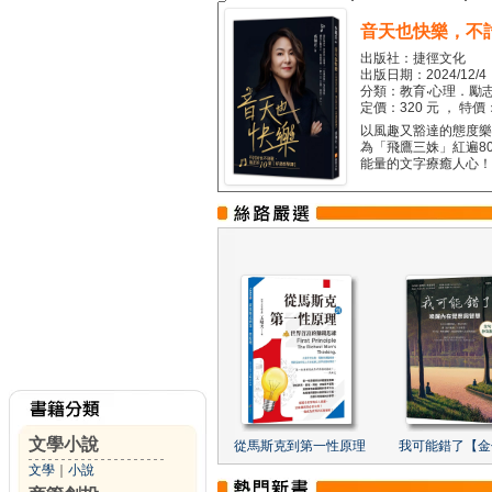
音天也快樂，不
出版社：捷徑文化
出版日期：2024/12/4
分類：教育‧心理．勵志
定價：320 元 ， 特價
以風趣又豁達的態度樂觀
為「飛鷹三姝」紅遍8
能量的文字療癒人心！...
文學小說
從馬斯克到第一性原理
我可能錯了【金
文學
｜
小說