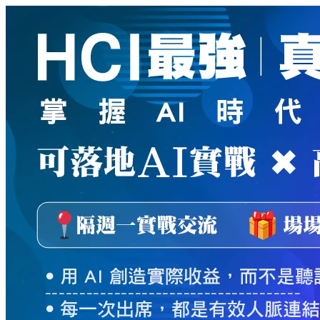
新
絲
路
網
路
書
店
-
知
識