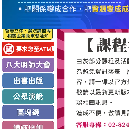
服
務
新
思
路