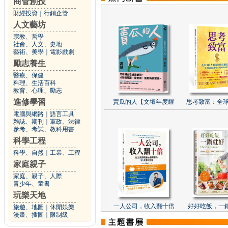
商管創投
財經投資
｜
行銷企管
人文藝坊
宗教、哲學
社會、人文、史地
藝術、美學
｜
電影戲劇
勵志養生
醫療、保健
料理、生活百科
教育、心理、勵志
進修學習
賣瓜的人【文壇年度耀
思考致富：全球
電腦與網路
｜
語言工具
雜誌、期刊
｜
軍政、法律
參考、考試、教科用書
科學工程
科學、自然
｜
工業、工程
家庭親子
家庭、親子、人際
青少年、童書
玩樂天地
一人公司，收入翻十倍
好好吃飯，一
旅遊、地圖
｜
休閒娛樂
漫畫、插圖
｜
限制級