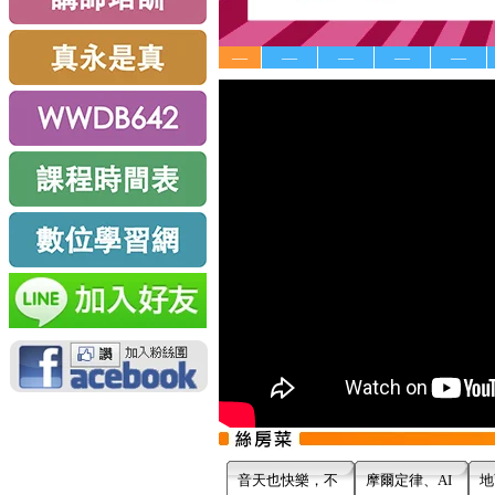
—
—
—
—
—
音天也快樂，不
摩爾定律、AI
地