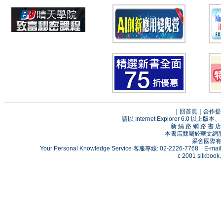
｜
回首頁
｜
合作提
請以 Internet Explorer 6.0
新 絲 路 網 路 
本書店隸屬於華文網
采舍國際有限
Your Personal Knowledge Service 客服專線: 02-2226-7768 E-mai
c 2001 silkbook.