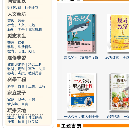
商管創投
財經投資
｜
行銷企管
人文藝坊
宗教、哲學
社會、人文、史地
藝術、美學
｜
電影戲劇
勵志養生
醫療、保健
料理、生活百科
教育、心理、勵志
進修學習
賣瓜的人【文壇年度耀
思考致富：全球
電腦與網路
｜
語言工具
雜誌、期刊
｜
軍政、法律
參考、考試、教科用書
科學工程
科學、自然
｜
工業、工程
家庭親子
家庭、親子、人際
青少年、童書
玩樂天地
一人公司，收入翻十倍
好好吃飯，一
旅遊、地圖
｜
休閒娛樂
漫畫、插圖
｜
限制級