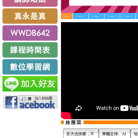
—
—
—
—
—
音天也快樂，不
摩爾定律、AI
地