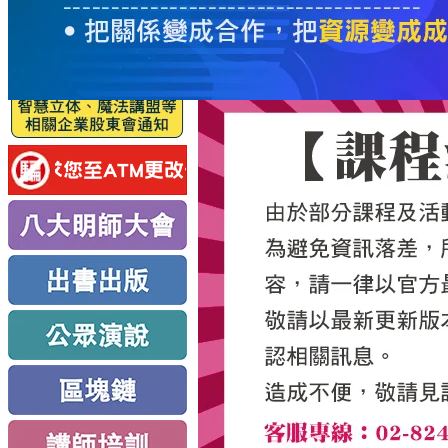
服
務
新
思
路