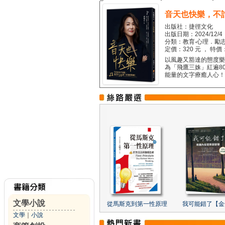
音天也快樂，不
出版社：捷徑文化
出版日期：2024/12/4
分類：教育‧心理．勵志
定價：320 元 ， 特價
以風趣又豁達的態度樂觀
為「飛鷹三姝」紅遍8
能量的文字療癒人心！...
文學小說
從馬斯克到第一性原理
我可能錯了【金
文學
｜
小說