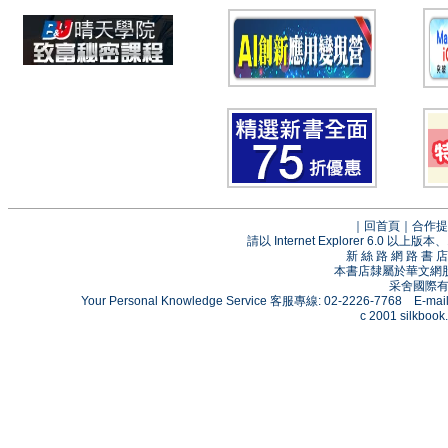
｜
回首頁
｜
合作提
請以 Internet Explorer 6.0
新 絲 路 網 路 
本書店隸屬於華文網
采舍國際有限
Your Personal Knowledge Service 客服專線: 02-2226-7768 E-mai
c 2001 silkbook.