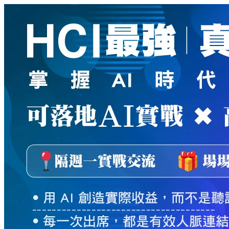
新
絲
路
網
路
書
店
-
知
識