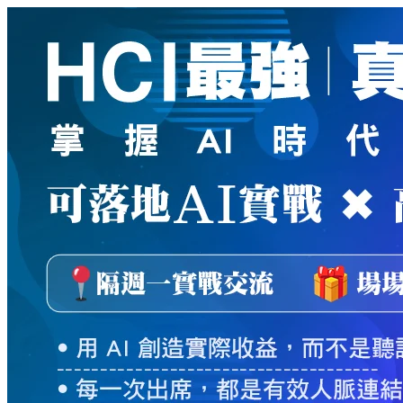
新
絲
路
網
路
書
店
-
知
識