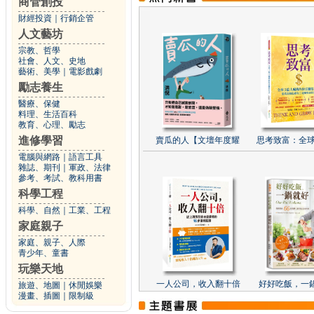
商管創投
財經投資
｜
行銷企管
人文藝坊
宗教、哲學
社會、人文、史地
藝術、美學
｜
電影戲劇
勵志養生
醫療、保健
料理、生活百科
教育、心理、勵志
進修學習
賣瓜的人【文壇年度耀
思考致富：全球
電腦與網路
｜
語言工具
雜誌、期刊
｜
軍政、法律
參考、考試、教科用書
科學工程
科學、自然
｜
工業、工程
家庭親子
家庭、親子、人際
青少年、童書
玩樂天地
一人公司，收入翻十倍
好好吃飯，一
旅遊、地圖
｜
休閒娛樂
漫畫、插圖
｜
限制級