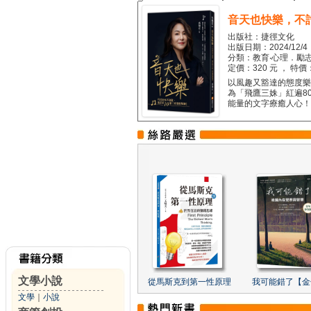
音天也快樂，不
出版社：捷徑文化
出版日期：2024/12/4
分類：教育‧心理．勵志
定價：320 元 ， 特價
以風趣又豁達的態度樂觀
為「飛鷹三姝」紅遍8
能量的文字療癒人心！...
文學小說
從馬斯克到第一性原理
我可能錯了【金
文學
｜
小說