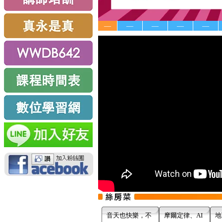
—
—
—
—
—
音天也快樂，不
摩爾定律、AI
地