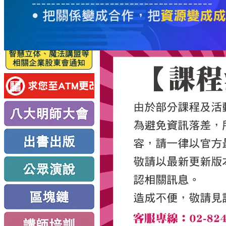
服
務
新
思
路