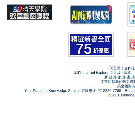
｜
回首頁
｜
合作提
請以 Internet Explorer 6.0
新 絲 路 網 路 
本書店隸屬於華文網
采舍國際有限
Your Personal Knowledge Service 客服專線: 02-2226-7768 E-mai
c 2001 silkbook.