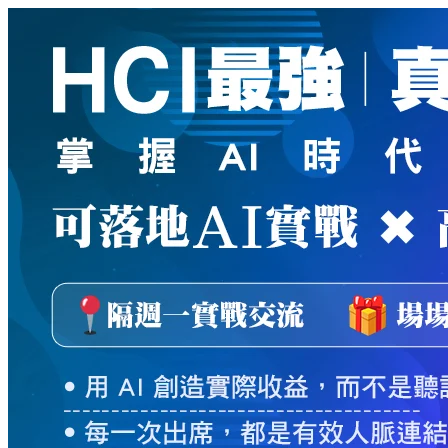
新
絲
路
網
路
書
店
-
知
識