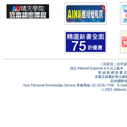
｜
回首頁
｜
合作提
請以 Internet Explorer 6.0
新 絲 路 網 路 
本書店隸屬於華文網
采舍國際有限
Your Personal Knowledge Service 客服專線: 02-2226-7768 E-mai
c 2001 silkbook.