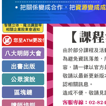
服
務
新
思
路