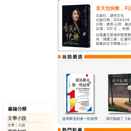
音天也快樂，不
出版社：捷徑文化
出版日期：2024/12/4
分類：教育‧心理．勵志
定價：320 元 ， 特價
以風趣又豁達的態度樂觀
為「飛鷹三姝」紅遍8
能量的文字療癒人心！...
文學小說
從馬斯克到第一性原理
我可能錯了【金
文學
｜
小說