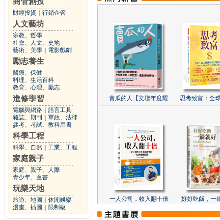
商管創投
財經投資
｜
行銷企管
人文藝坊
宗教、哲學
社會、人文、史地
藝術、美學
｜
電影戲劇
勵志養生
醫療、保健
料理、生活百科
教育、心理、勵志
進修學習
賣瓜的人【文壇年度耀
思考致富：全球
電腦與網路
｜
語言工具
雜誌、期刊
｜
軍政、法律
參考、考試、教科用書
科學工程
科學、自然
｜
工業、工程
家庭親子
家庭、親子、人際
青少年、童書
玩樂天地
一人公司，收入翻十倍
好好吃飯，一
旅遊、地圖
｜
休閒娛樂
漫畫、插圖
｜
限制級