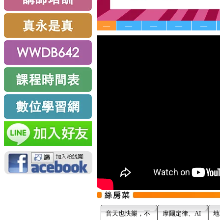
—
—
—
—
—
音天也快樂，不
摩爾定律、AI
地