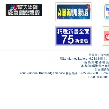
｜
回首頁
｜
合作提
請以 Internet Explorer 6.0
新 絲 路 網 路 
本書店隸屬於華文網
采舍國際有限
Your Personal Knowledge Service 客服專線: 02-2226-7768 E-mai
c 2001 silkbook.