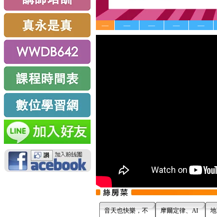
—
—
—
—
—
音天也快樂，不
摩爾定律、AI
地