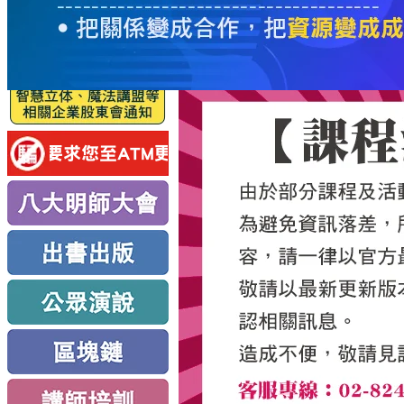
服
務
新
思
路