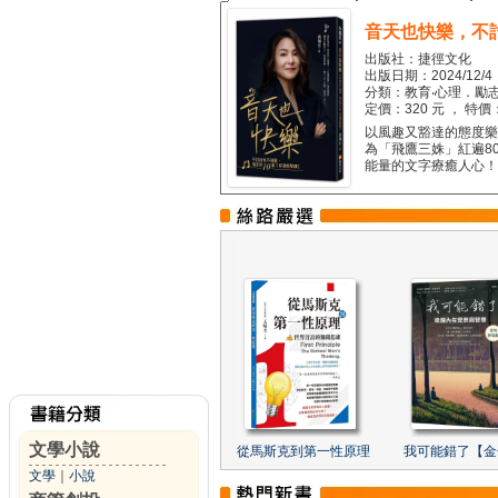
音天也快樂，不
出版社：捷徑文化
出版日期：2024/12/4
分類：教育‧心理．勵志
定價：320 元 ， 特價
以風趣又豁達的態度樂觀
為「飛鷹三姝」紅遍8
能量的文字療癒人心！...
文學小說
從馬斯克到第一性原理
我可能錯了【金
文學
｜
小說