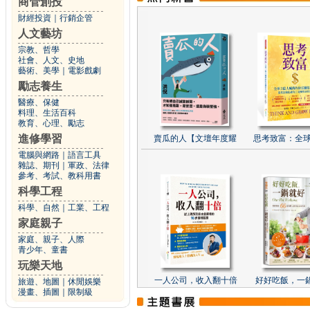
商管創投
財經投資
｜
行銷企管
人文藝坊
宗教、哲學
社會、人文、史地
藝術、美學
｜
電影戲劇
勵志養生
醫療、保健
料理、生活百科
教育、心理、勵志
進修學習
賣瓜的人【文壇年度耀
思考致富：全球
電腦與網路
｜
語言工具
雜誌、期刊
｜
軍政、法律
參考、考試、教科用書
科學工程
科學、自然
｜
工業、工程
家庭親子
家庭、親子、人際
青少年、童書
玩樂天地
一人公司，收入翻十倍
好好吃飯，一
旅遊、地圖
｜
休閒娛樂
漫畫、插圖
｜
限制級