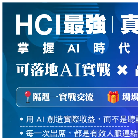
新
絲
路
網
路
書
店
-
知
識