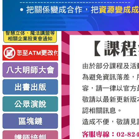
服
務
新
思
路