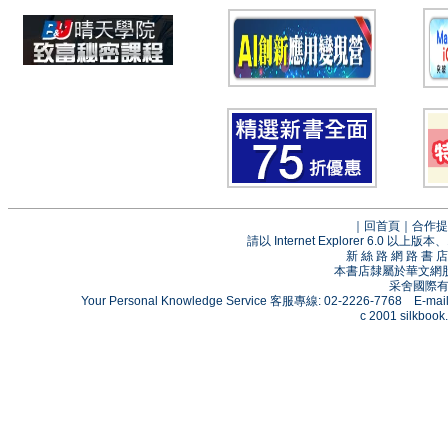
｜
回首頁
｜
合作提
請以 Internet Explorer 6.0
新 絲 路 網 路 
本書店隸屬於華文網
采舍國際有限
Your Personal Knowledge Service 客服專線: 02-2226-7768 E-mai
c 2001 silkbook.