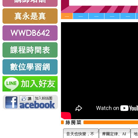
—
—
—
—
—
音天也快樂，不
摩爾定律、AI
地