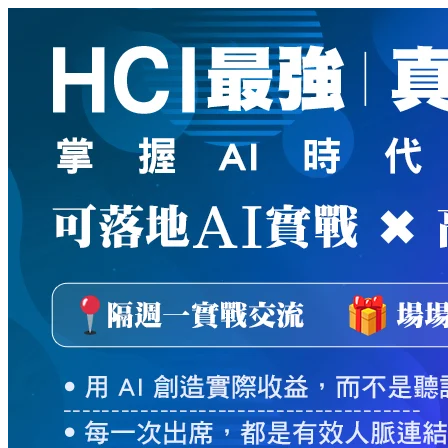
新
絲
路
網
路
書
店
-
知
識