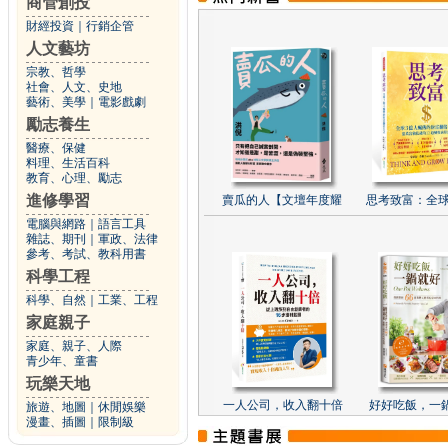
商管創投
財經投資
｜
行銷企管
人文藝坊
宗教、哲學
社會、人文、史地
藝術、美學
｜
電影戲劇
勵志養生
醫療、保健
料理、生活百科
教育、心理、勵志
進修學習
賣瓜的人【文壇年度耀
思考致富：全球
電腦與網路
｜
語言工具
雜誌、期刊
｜
軍政、法律
參考、考試、教科用書
科學工程
科學、自然
｜
工業、工程
家庭親子
家庭、親子、人際
青少年、童書
玩樂天地
一人公司，收入翻十倍
好好吃飯，一
旅遊、地圖
｜
休閒娛樂
漫畫、插圖
｜
限制級