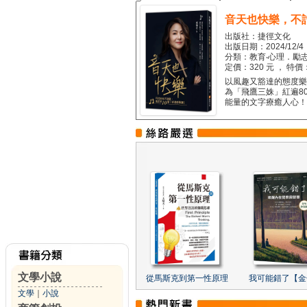
音天也快樂，不
出版社：捷徑文化
出版日期：2024/12/4
分類：教育‧心理．勵志
定價：320 元 ， 特價
以風趣又豁達的態度樂觀
為「飛鷹三姝」紅遍8
能量的文字療癒人心！...
文學小說
從馬斯克到第一性原理
我可能錯了【金
文學
｜
小說