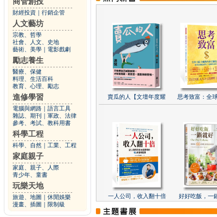
商管創投
財經投資
｜
行銷企管
人文藝坊
宗教、哲學
社會、人文、史地
藝術、美學
｜
電影戲劇
勵志養生
醫療、保健
料理、生活百科
教育、心理、勵志
進修學習
賣瓜的人【文壇年度耀
思考致富：全球
電腦與網路
｜
語言工具
雜誌、期刊
｜
軍政、法律
參考、考試、教科用書
科學工程
科學、自然
｜
工業、工程
家庭親子
家庭、親子、人際
青少年、童書
玩樂天地
一人公司，收入翻十倍
好好吃飯，一
旅遊、地圖
｜
休閒娛樂
漫畫、插圖
｜
限制級