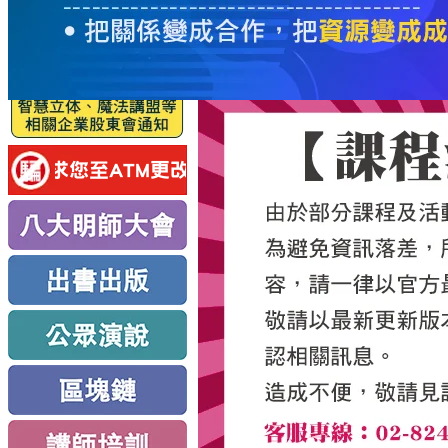
服
務
新
思
路