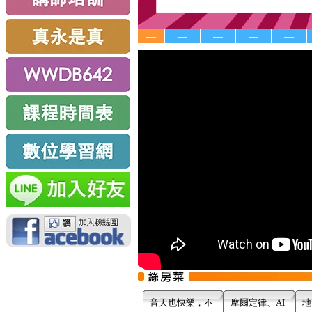
—
—
—
—
—
音天也快樂，不
摩爾定律、AI
地