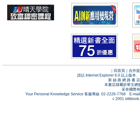
｜
回首頁
｜
合作提
請以 Internet Explorer 6.0
新 絲 路 網 路 
本書店隸屬於華文網
采舍國際有限
Your Personal Knowledge Service 客服專線: 02-2226-7768 E-mai
c 2001 silkbook.