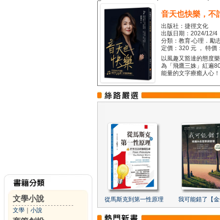
音天也快樂，不
出版社：捷徑文化
出版日期：2024/12/4
分類：教育‧心理．勵志
定價：320 元 ， 特價
以風趣又豁達的態度樂觀
為「飛鷹三姝」紅遍8
能量的文字療癒人心！...
文學小說
從馬斯克到第一性原理
我可能錯了【金
文學
｜
小說