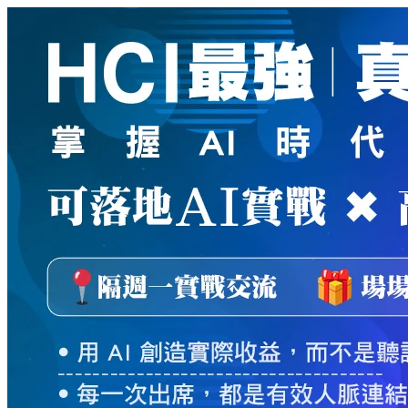
新
絲
路
網
路
書
店
-
知
識