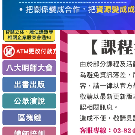
服
務
新
思
路