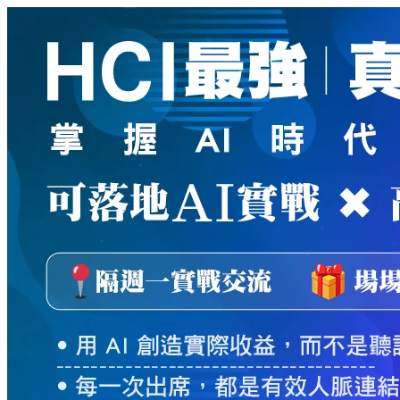
新
絲
路
網
路
書
店
-
知
識