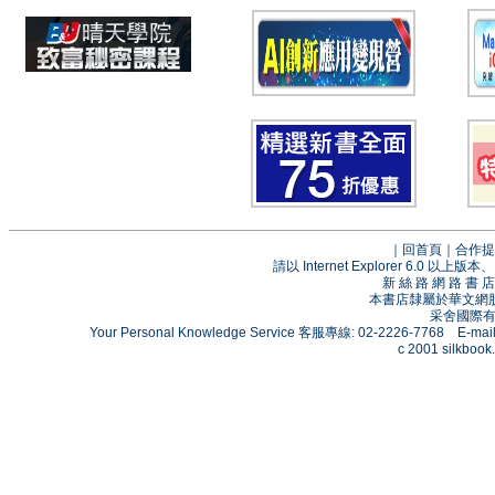
｜
回首頁
｜
合作提
請以 Internet Explorer 6.0
新 絲 路 網 路 
本書店隸屬於華文網
采舍國際有限
Your Personal Knowledge Service 客服專線: 02-2226-7768 E-mai
c 2001 silkbook.