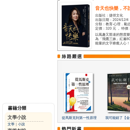
音天也快樂，不
出版社：捷徑文化
出版日期：2024/12/4
分類：教育‧心理．勵志
定價：320 元 ， 特價
以風趣又豁達的態度樂觀
為「飛鷹三姝」紅遍8
能量的文字療癒人心！...
文學小說
從馬斯克到第一性原理
我可能錯了【金
文學
｜
小說