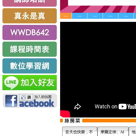
—
—
—
—
—
音天也快樂，不
摩爾定律、AI
地