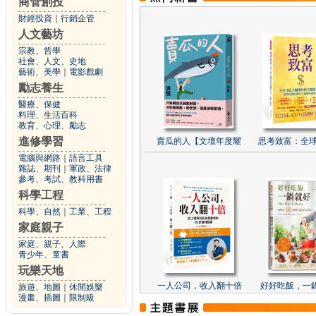
商管創投
財經投資
｜
行銷企管
人文藝坊
宗教、哲學
社會、人文、史地
藝術、美學
｜
電影戲劇
勵志養生
醫療、保健
料理、生活百科
教育、心理、勵志
進修學習
賣瓜的人【文壇年度耀
思考致富：全球
電腦與網路
｜
語言工具
雜誌、期刊
｜
軍政、法律
參考、考試、教科用書
科學工程
科學、自然
｜
工業、工程
家庭親子
家庭、親子、人際
青少年、童書
玩樂天地
一人公司，收入翻十倍
好好吃飯，一
旅遊、地圖
｜
休閒娛樂
漫畫、插圖
｜
限制級