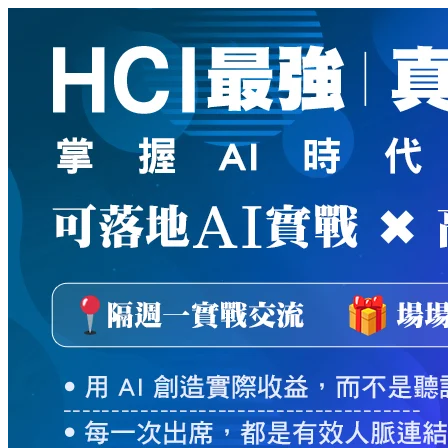
新
絲
路
網
路
書
店
-
知
識