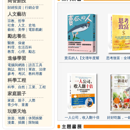
商管創投
財經投資
｜
行銷企管
人文藝坊
宗教、哲學
社會、人文、史地
藝術、美學
｜
電影戲劇
勵志養生
醫療、保健
料理、生活百科
教育、心理、勵志
進修學習
賣瓜的人【文壇年度耀
思考致富：全球
電腦與網路
｜
語言工具
雜誌、期刊
｜
軍政、法律
參考、考試、教科用書
科學工程
科學、自然
｜
工業、工程
家庭親子
家庭、親子、人際
青少年、童書
玩樂天地
一人公司，收入翻十倍
好好吃飯，一
旅遊、地圖
｜
休閒娛樂
漫畫、插圖
｜
限制級