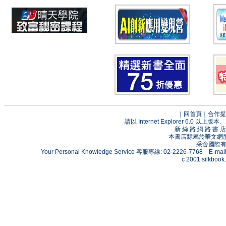
｜
回首頁
｜
合作提
請以 Internet Explorer 6.0
新 絲 路 網 路 
本書店隸屬於華文網
采舍國際有限
Your Personal Knowledge Service 客服專線: 02-2226-7768 E-mai
c 2001 silkbook.