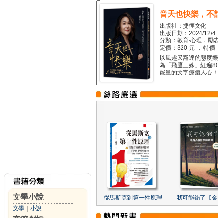
音天也快樂，不
出版社：捷徑文化
出版日期：2024/12/4
分類：教育‧心理．勵志
定價：320 元 ， 特價
以風趣又豁達的態度樂觀
為「飛鷹三姝」紅遍8
能量的文字療癒人心！...
文學小說
從馬斯克到第一性原理
我可能錯了【金
文學
｜
小說