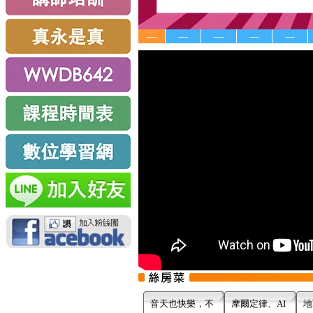
—
—
—
—
—
音天也快樂，不
摩爾定律、AI
地