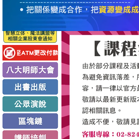
服
務
新
思
路