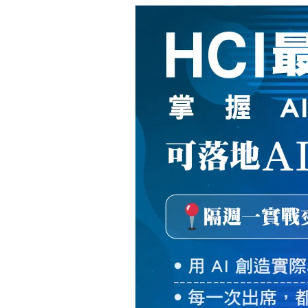
新
絲
路
網
路
書
店
-
知
識