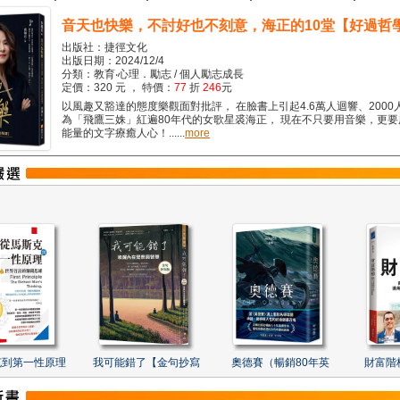
音天也快樂，不討好也不刻意，海正的10堂【好過哲
出版社：捷徑文化
出版日期：2024/12/4
分類：教育‧心理．勵志 / 個人勵志成長
定價：320 元 ， 特價：
77
折
246
元
以風趣又豁達的態度樂觀面對批評， 在臉書上引起4.6萬人迴響、2000
為「飛鷹三姝」紅遍80年代的女歌星裘海正， 現在不只要用音樂，更
能量的文字療癒人心！......
more
克到第一性原理
我可能錯了【金句抄寫
奧德賽（暢銷80年英
財富階