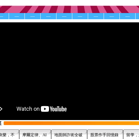
—
—
—
—
—
—
—
—
—
快樂，不
摩爾定律、AI
地面師詐術全破
股票作手回憶錄
留學，