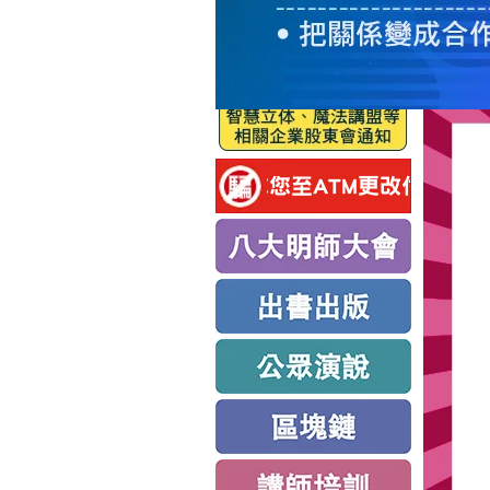
服
務
新
思
路