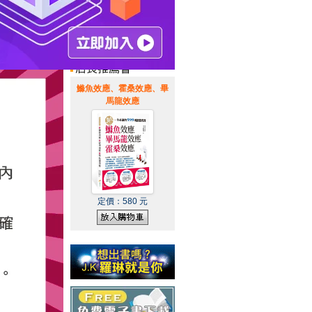
惠通知
|
霹靂英雄音樂精選
|
鰷魚效應、霍桑效應、畢
馬龍效應
定價：
580
元