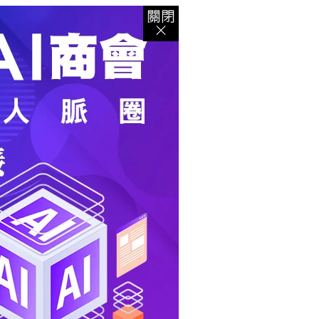
登入
｜
註冊
｜
會員中心
｜
結帳
｜
培訓課程
資出版
｜
電子書
｜
客服中心
｜
智慧型立体會員