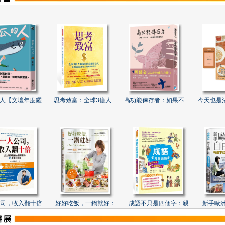
人【文壇年度耀
思考致富：全球3億人
高功能倖存者：如果不
今天也是
司，收入翻十倍
好好吃飯，一鍋就好：
成語不只是四個字：親
新手歐洲