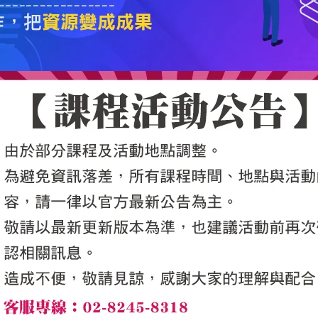
5050魔法眾籌
|
NG書城
|
國際級品牌課程
|
優