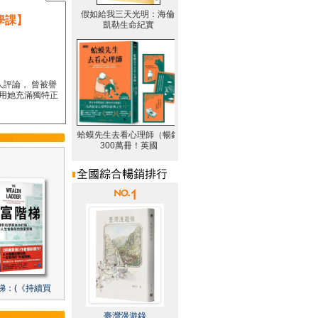
學課】
人評論， 曾被譽
要用她充滿獨特正
梯：(《持續買
臺灣漫遊錄