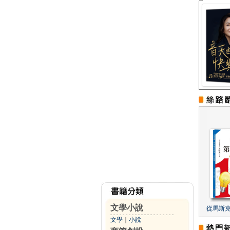
文學小說
從馬斯
文學
｜
小說