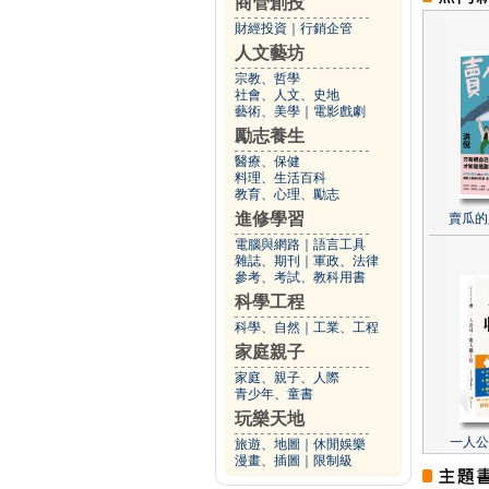
商管創投
財經投資
｜
行銷企管
人文藝坊
宗教、哲學
社會、人文、史地
藝術、美學
｜
電影戲劇
勵志養生
醫療、保健
料理、生活百科
教育、心理、勵志
進修學習
賣瓜的
電腦與網路
｜
語言工具
雜誌、期刊
｜
軍政、法律
參考、考試、教科用書
科學工程
科學、自然
｜
工業、工程
家庭親子
家庭、親子、人際
青少年、童書
玩樂天地
一人公
旅遊、地圖
｜
休閒娛樂
漫畫、插圖
｜
限制級