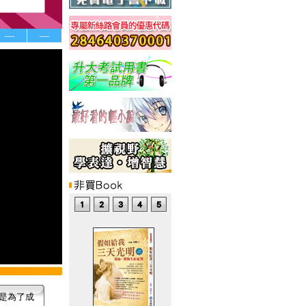
—
—
是為了成