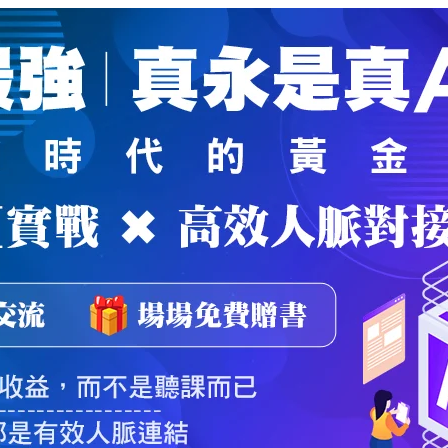
魔法弟子
｜
自