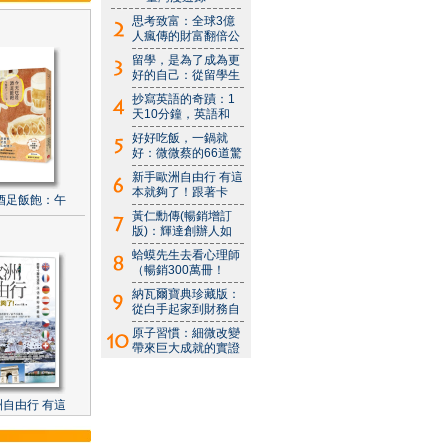
思考致富：全球3億
人瘋傳的財富翻倍公
留學，是為了成為更
好的自己：從留學生
抄寫英語的奇蹟：1
天10分鐘，英語和
好好吃飯，一鍋就
好：微微蔡的66道驚
新手歐洲自由行 有這
本就夠了！跟著卡
酒足飯飽：午
黃仁勳傳(暢銷增訂
版)：輝達創辦人如
蛤蟆先生去看心理師
（暢銷300萬冊！
納瓦爾寶典珍藏版：
從白手起家到財務自
原子習慣：細微改變
帶來巨大成就的實證
自由行 有這