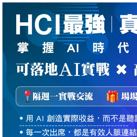
新
絲
路
網
路
書
店
-
知
識