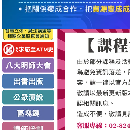
服
務
新
思
路