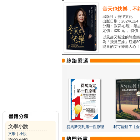
音天也快樂，不
出版社：捷徑文化
出版日期：2024/12/4
分類：教育‧心理．勵志
定價：320 元 ， 特價
以風趣又豁達的態度樂觀
為「飛鷹三姝」紅遍8
能量的文字療癒人心！...
文學小說
從馬斯克到第一性原理
我可能錯了【金
文學
｜
小說