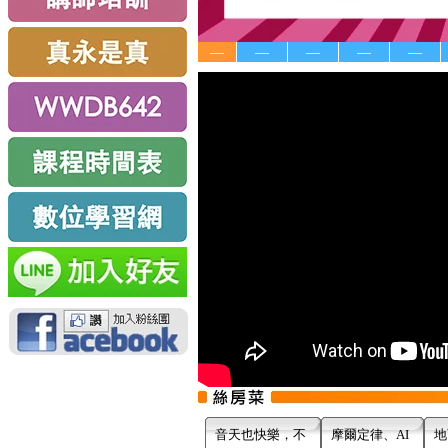
—
—
—
—
—
音天也快樂，不
摩爾定律、AI
地