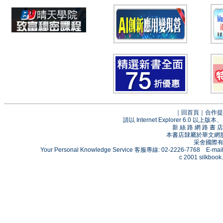
｜
回首頁
｜
合作提
請以 Internet Explorer 6.0
新 絲 路 網 路 
本書店隸屬於華文網
采舍國際有限
Your Personal Knowledge Service 客服專線: 02-2226-7768 E-mai
c 2001 silkbook.