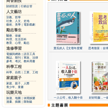
商管創投
財經投資
｜
行銷企管
人文藝坊
宗教、哲學
社會、人文、史地
藝術、美學
｜
電影戲劇
勵志養生
醫療、保健
料理、生活百科
教育、心理、勵志
進修學習
賣瓜的人【文壇年度耀
思考致富：全球
電腦與網路
｜
語言工具
雜誌、期刊
｜
軍政、法律
參考、考試、教科用書
科學工程
科學、自然
｜
工業、工程
家庭親子
家庭、親子、人際
青少年、童書
玩樂天地
一人公司，收入翻十倍
好好吃飯，一
旅遊、地圖
｜
休閒娛樂
漫畫、插圖
｜
限制級