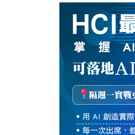
新
絲
路
網
路
書
店
-
知
識