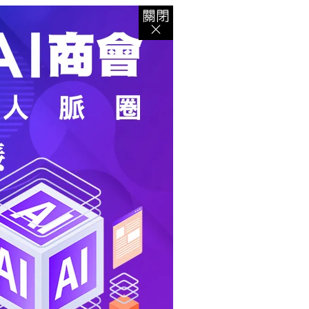
登入
｜
註冊
｜
會員中心
｜
結帳
｜
培訓課程
資出版
｜
電子書
｜
客服中心
｜
智慧型立体會員