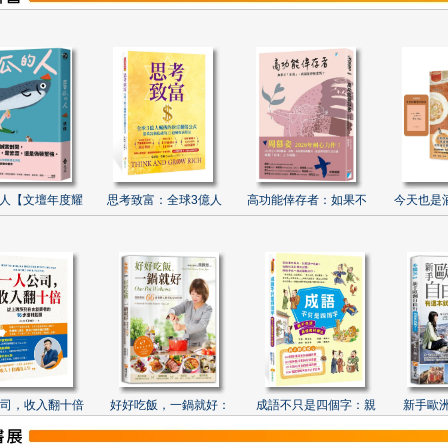
人【文壇年度耀
思考致富：全球3億人
高功能倖存者：如果不
今天也是
司，收入翻十倍
好好吃飯，一鍋就好：
成語不只是四個字：親
新手歐洲