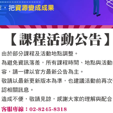
5050魔法眾籌
|
NG書城
|
國際級品牌課程
|
優