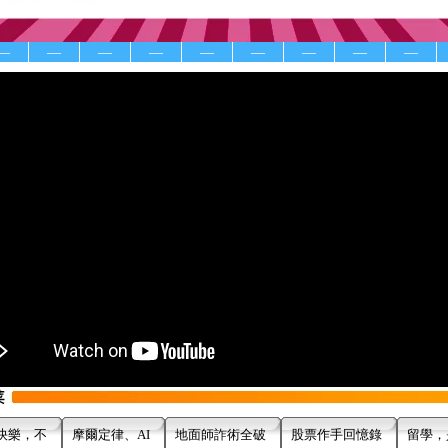
—
—
—
—
—
—
—
—
—
快樂，不
摩爾定律、AI
地面師詐術全破
股票作手回憶錄
留學，