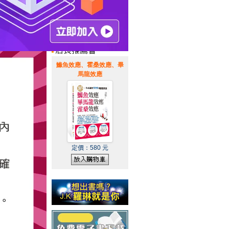
惠通知
|
霹靂英雄音樂精選
|
鰷魚效應、霍桑效應、畢
馬龍效應
定價：
580
元