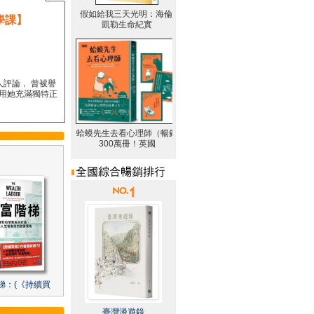
學課】
人評論， 曾被譽
要用她充滿獨特正
梯：(《持續買
臺灣漫遊錄