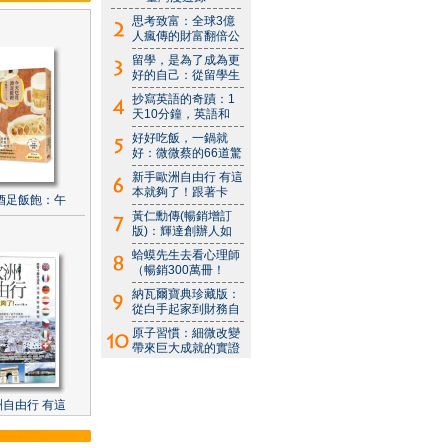
思考致富：全球3億
人瘋傳的財富翻倍公
留學，是為了成為更
好的自己：從留學生
抄寫英語的奇蹟：1
天10分鐘，英語和
好好吃飯，一鍋就
好：微微蔡的66道驚
新手歐洲自由行 有這
本就夠了！跟著卡
酒足飯飽：午
黃仁勳傳(暢銷增訂
版)：輝達創辦人如
蛤蟆先生去看心理師
（暢銷300萬冊！
納瓦爾寶典珍藏版：
從白手起家到財務自
原子習慣：細微改變
帶來巨大成就的實證
自由行 有這