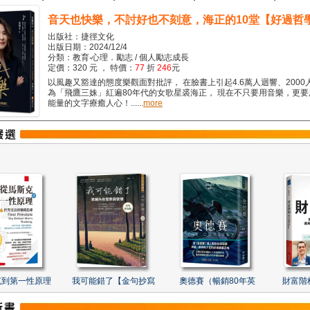
音天也快樂，不討好也不刻意，海正的10堂【好過哲
出版社：捷徑文化
出版日期：2024/12/4
分類：教育‧心理．勵志 / 個人勵志成長
定價：320 元 ， 特價：
77
折
246
元
以風趣又豁達的態度樂觀面對批評， 在臉書上引起4.6萬人迴響、2000
為「飛鷹三姝」紅遍80年代的女歌星裘海正， 現在不只要用音樂，更
能量的文字療癒人心！......
more
克到第一性原理
我可能錯了【金句抄寫
奧德賽（暢銷80年英
財富階