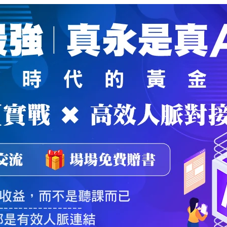
魔法弟子
｜
自