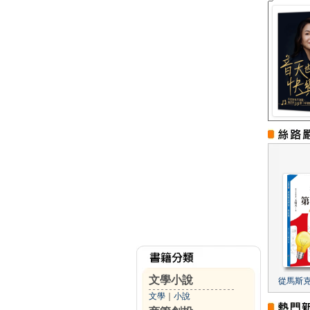
文學小說
從馬斯
文學
｜
小說