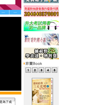
—
—
是為了成