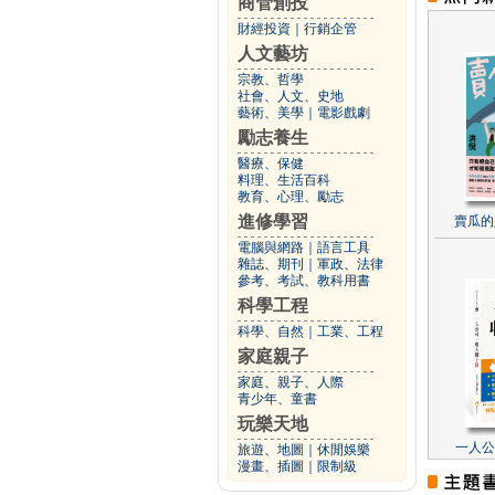
商管創投
財經投資
｜
行銷企管
人文藝坊
宗教、哲學
社會、人文、史地
藝術、美學
｜
電影戲劇
勵志養生
醫療、保健
料理、生活百科
教育、心理、勵志
進修學習
賣瓜的
電腦與網路
｜
語言工具
雜誌、期刊
｜
軍政、法律
參考、考試、教科用書
科學工程
科學、自然
｜
工業、工程
家庭親子
家庭、親子、人際
青少年、童書
玩樂天地
一人公
旅遊、地圖
｜
休閒娛樂
漫畫、插圖
｜
限制級