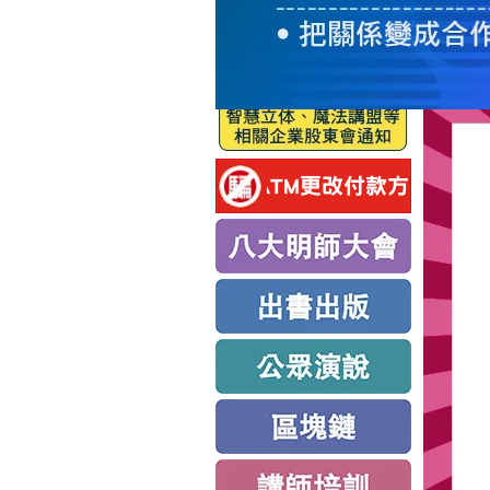
服
務
新
思
路