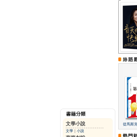
文學小說
從馬斯
文學
｜
小說