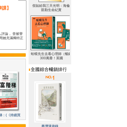
學課】
人評論， 曾被譽
要用她充滿獨特正
梯：(《持續買
臺灣漫遊錄