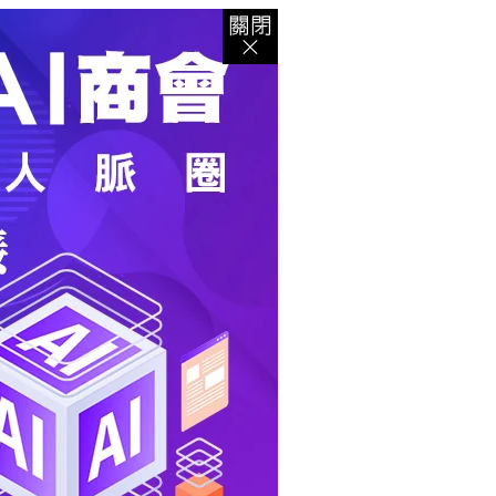
登入
｜
註冊
｜
會員中心
｜
結帳
｜
培訓課程
資出版
｜
電子書
｜
客服中心
｜
智慧型立体會員