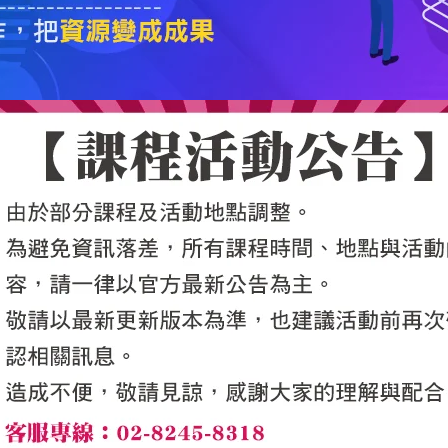
5050魔法眾籌
|
NG書城
|
國際級品牌課程
|
優