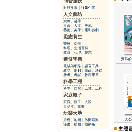
商管創投
財經投資
｜
行銷企管
人文藝坊
宗教、哲學
社會、人文、史地
藝術、美學
｜
電影戲劇
勵志養生
醫療、保健
料理、生活百科
教育、心理、勵志
進修學習
賣瓜的
電腦與網路
｜
語言工具
雜誌、期刊
｜
軍政、法律
參考、考試、教科用書
科學工程
科學、自然
｜
工業、工程
家庭親子
家庭、親子、人際
青少年、童書
玩樂天地
一人公
旅遊、地圖
｜
休閒娛樂
漫畫、插圖
｜
限制級