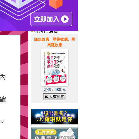
惠通知
|
霹靂英雄音樂精選
|
鰷魚效應、霍桑效應、畢
馬龍效應
定價：
580
元