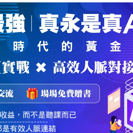
魔法弟子
｜
自