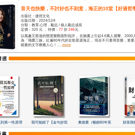
音天也快樂，不討好也不刻意，海正的10堂【好過哲
出版社：捷徑文化
出版日期：2024/12/4
分類：教育‧心理．勵志 / 個人勵志成長
定價：320 元 ， 特價：
77
折
246
元
以風趣又豁達的態度樂觀面對批評， 在臉書上引起4.6萬人迴響、2000
為「飛鷹三姝」紅遍80年代的女歌星裘海正， 現在不只要用音樂，更
能量的文字療癒人心！......
more
克到第一性原理
我可能錯了【金句抄寫
奧德賽（暢銷80年英
財富階