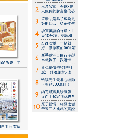
思考致富：全球3億
人瘋傳的財富翻倍公
留學，是為了成為更
好的自己：從留學生
抄寫英語的奇蹟：1
天10分鐘，英語和
好好吃飯，一鍋就
好：微微蔡的66道驚
新手歐洲自由行 有這
本就夠了！跟著卡
酒足飯飽：午
黃仁勳傳(暢銷增訂
版)：輝達創辦人如
蛤蟆先生去看心理師
（暢銷300萬冊！
納瓦爾寶典珍藏版：
從白手起家到財務自
原子習慣：細微改變
帶來巨大成就的實證
自由行 有這