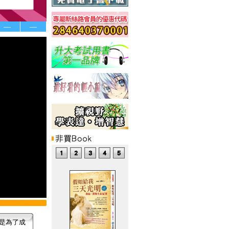
—
—
是為了成