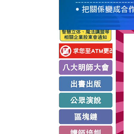
服
務
新
思
路