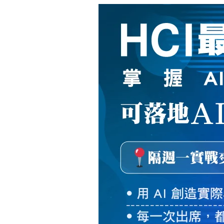
新
絲
路
網
路
書
店
-
知
識