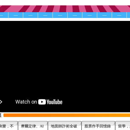
—
—
—
—
—
—
—
—
—
快樂，不
摩爾定律、AI
地面師詐術全破
股票作手回憶錄
留學，