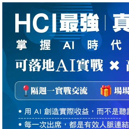
新
絲
路
網
路
書
店
-
知
識