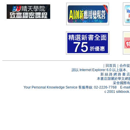
｜
回首頁
｜
合作提
請以 Internet Explorer 6.0
新 絲 路 網 路 
本書店隸屬於華文網
采舍國際有限
Your Personal Knowledge Service 客服專線: 02-2226-7768 E-mai
c 2001 silkbook.