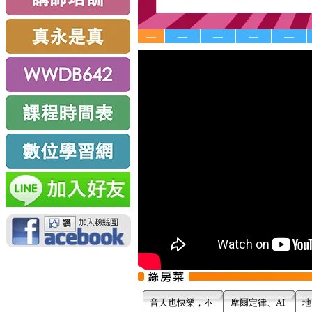
—
—
—
—
—
音天也快樂，不
摩爾定律、AI
地