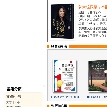
音天也快樂，不
出版社：捷徑文化
出版日期：2024/12/4
分類：教育‧心理．勵志
定價：320 元 ， 特價
以風趣又豁達的態度樂觀
為「飛鷹三姝」紅遍8
能量的文字療癒人心！...
文學小說
從馬斯克到第一性原理
我可能錯了【金
文學
｜
小說