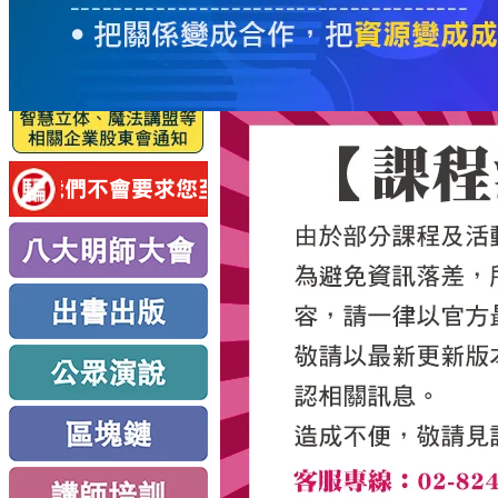
服
務
新
思
路