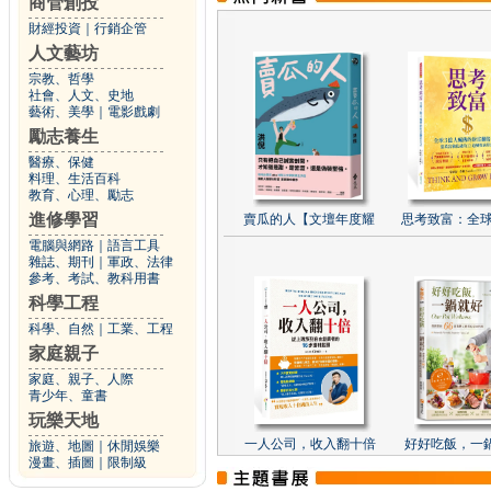
商管創投
財經投資
｜
行銷企管
人文藝坊
宗教、哲學
社會、人文、史地
藝術、美學
｜
電影戲劇
勵志養生
醫療、保健
料理、生活百科
教育、心理、勵志
進修學習
賣瓜的人【文壇年度耀
思考致富：全球
電腦與網路
｜
語言工具
雜誌、期刊
｜
軍政、法律
參考、考試、教科用書
科學工程
科學、自然
｜
工業、工程
家庭親子
家庭、親子、人際
青少年、童書
玩樂天地
一人公司，收入翻十倍
好好吃飯，一
旅遊、地圖
｜
休閒娛樂
漫畫、插圖
｜
限制級