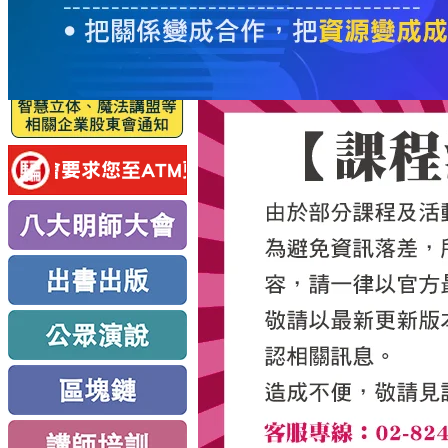
服
務
新
思
路