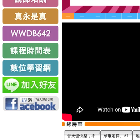
—
—
—
—
—
音天也快樂，不
摩爾定律、AI
地