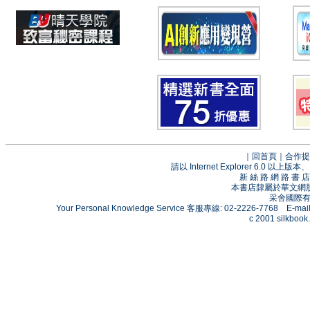
｜
回首頁
｜
合作提
請以 Internet Explorer 6.0
新 絲 路 網 路 
本書店隸屬於華文網
采舍國際有限
Your Personal Knowledge Service 客服專線: 02-2226-7768 E-mai
c 2001 silkbook.