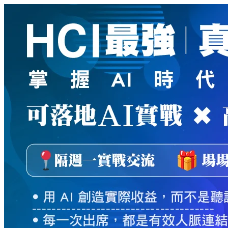
新
絲
路
網
路
書
店
-
知
識