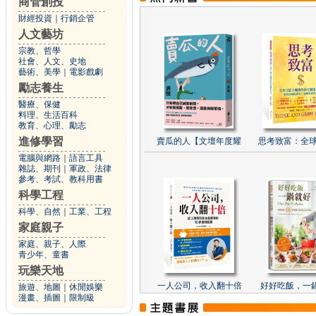
商管創投
財經投資
｜
行銷企管
人文藝坊
宗教、哲學
社會、人文、史地
藝術、美學
｜
電影戲劇
勵志養生
醫療、保健
料理、生活百科
教育、心理、勵志
進修學習
賣瓜的人【文壇年度耀
思考致富：全球
電腦與網路
｜
語言工具
雜誌、期刊
｜
軍政、法律
參考、考試、教科用書
科學工程
科學、自然
｜
工業、工程
家庭親子
家庭、親子、人際
青少年、童書
玩樂天地
一人公司，收入翻十倍
好好吃飯，一
旅遊、地圖
｜
休閒娛樂
漫畫、插圖
｜
限制級