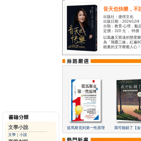
音天也快樂，不
出版社：捷徑文化
出版日期：2024/12/4
分類：教育‧心理．勵志
定價：320 元 ， 特價
以風趣又豁達的態度樂觀
為「飛鷹三姝」紅遍8
能量的文字療癒人心！...
文學小說
從馬斯克到第一性原理
我可能錯了【金
文學
｜
小說