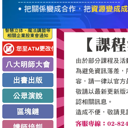
服
務
新
思
路