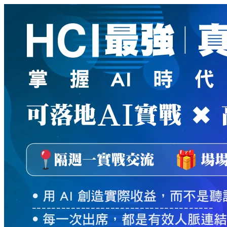
新
絲
路
網
路
書
店
-
知
識