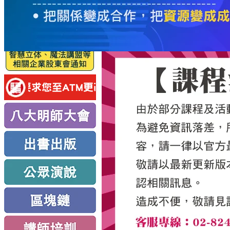
服
務
新
思
路