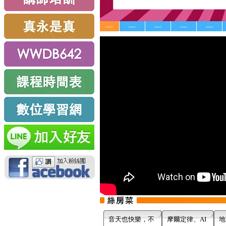
—
—
—
—
—
音天也快樂，不
摩爾定律、AI
地