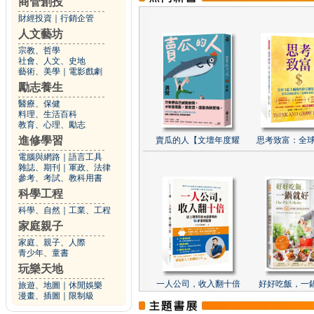
商管創投
財經投資
｜
行銷企管
人文藝坊
宗教、哲學
社會、人文、史地
藝術、美學
｜
電影戲劇
勵志養生
醫療、保健
料理、生活百科
教育、心理、勵志
進修學習
賣瓜的人【文壇年度耀
思考致富：全球
電腦與網路
｜
語言工具
雜誌、期刊
｜
軍政、法律
參考、考試、教科用書
科學工程
科學、自然
｜
工業、工程
家庭親子
家庭、親子、人際
青少年、童書
玩樂天地
一人公司，收入翻十倍
好好吃飯，一
旅遊、地圖
｜
休閒娛樂
漫畫、插圖
｜
限制級