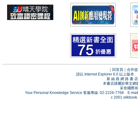
｜
回首頁
｜
合作提
請以 Internet Explorer 6.0
新 絲 路 網 路 
本書店隸屬於華文網
采舍國際有限
Your Personal Knowledge Service 客服專線: 02-2226-7768 E-mai
c 2001 silkbook.