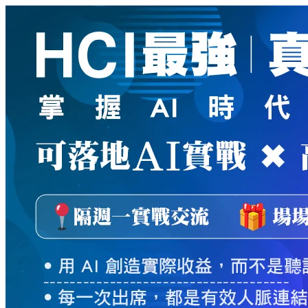
新
絲
路
網
路
書
店
-
知
識