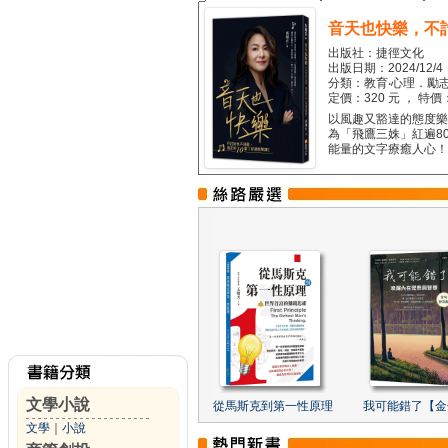
音天也快樂，不
出版社：捷徑文化
出版日期：2024/12/4
分類：教育‧心理．勵志
定價：320 元 ， 特價
以風趣又豁達的態度樂觀
為「飛鷹三姝」紅遍8
能量的文字療癒人心！...
文學小說
從馬斯克到第一性原理
我可能錯了【金
文學
｜
小說