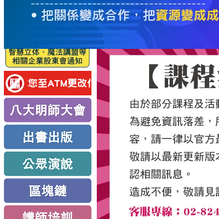
服
務
新
思
路