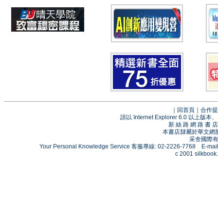
｜
回首頁
｜
合作提
請以 Internet Explorer 6.0
新 絲 路 網 路 
本書店隸屬於華文網
采舍國際有限
Your Personal Knowledge Service 客服專線: 02-2226-7768 E-mai
c 2001 silkbook.