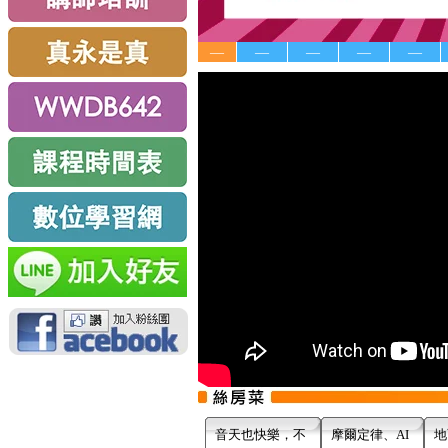
—
—
—
—
—
音天也快樂，不
摩爾定律、AI
地