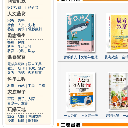
商管創投
財經投資
｜
行銷企管
人文藝坊
宗教、哲學
社會、人文、史地
藝術、美學
｜
電影戲劇
勵志養生
醫療、保健
料理、生活百科
教育、心理、勵志
進修學習
賣瓜的人【文壇年度耀
思考致富：全球
電腦與網路
｜
語言工具
雜誌、期刊
｜
軍政、法律
參考、考試、教科用書
科學工程
科學、自然
｜
工業、工程
家庭親子
家庭、親子、人際
青少年、童書
玩樂天地
一人公司，收入翻十倍
好好吃飯，一
旅遊、地圖
｜
休閒娛樂
漫畫、插圖
｜
限制級