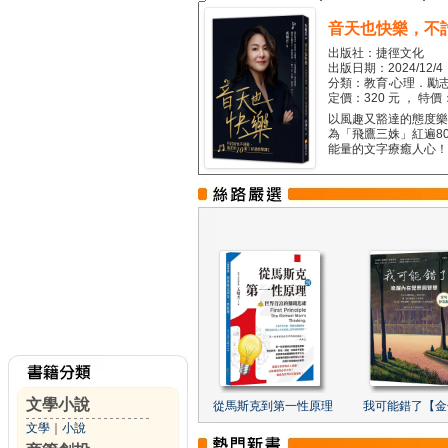
音天也快樂，不
出版社：捷徑文化
出版日期：2024/12/4
分類：教育‧心理．勵志
定價：320 元 ， 特價
以風趣又豁達的態度樂觀
為「飛鷹三姝」紅遍8
能量的文字療癒人心！...
文學小說
從馬斯克到第一性原理
我可能錯了【金
文學
｜
小說