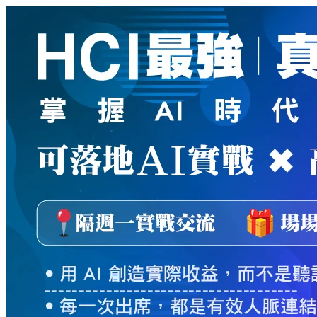
新
絲
路
網
路
書
店
-
知
識