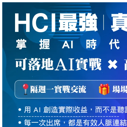
新
絲
路
網
路
書
店
-
知
識