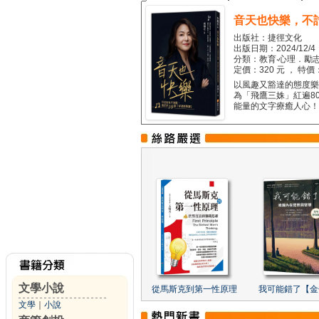
音天也快樂，不
出版社：捷徑文化
出版日期：2024/12/4
分類：教育‧心理．勵志
定價：320 元 ， 特價
以風趣又豁達的態度樂觀
為「飛鷹三姝」紅遍8
能量的文字療癒人心！...
文學小說
從馬斯克到第一性原理
我可能錯了【金
文學
｜
小說