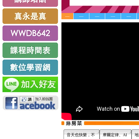
—
—
—
—
—
音天也快樂，不
摩爾定律、AI
地