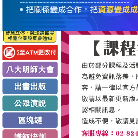
服
務
新
思
路