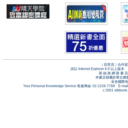
｜
回首頁
｜
合作提
請以 Internet Explorer 6.0
新 絲 路 網 路 
本書店隸屬於華文網
采舍國際有限
Your Personal Knowledge Service 客服專線: 02-2226-7768 E-mai
c 2001 silkbook.