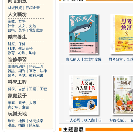
商管創投
財經投資
｜
行銷企管
人文藝坊
宗教、哲學
社會、人文、史地
藝術、美學
｜
電影戲劇
勵志養生
醫療、保健
料理、生活百科
教育、心理、勵志
進修學習
賣瓜的人【文壇年度耀
思考致富：全球
電腦與網路
｜
語言工具
雜誌、期刊
｜
軍政、法律
參考、考試、教科用書
科學工程
科學、自然
｜
工業、工程
家庭親子
家庭、親子、人際
青少年、童書
玩樂天地
一人公司，收入翻十倍
好好吃飯，一
旅遊、地圖
｜
休閒娛樂
漫畫、插圖
｜
限制級