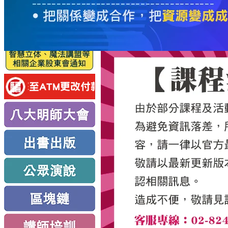
服
務
新
思
路