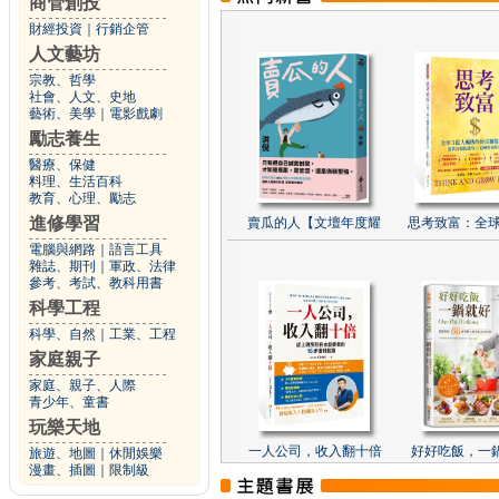
商管創投
財經投資
｜
行銷企管
人文藝坊
宗教、哲學
社會、人文、史地
藝術、美學
｜
電影戲劇
勵志養生
醫療、保健
料理、生活百科
教育、心理、勵志
進修學習
賣瓜的人【文壇年度耀
思考致富：全球
電腦與網路
｜
語言工具
雜誌、期刊
｜
軍政、法律
參考、考試、教科用書
科學工程
科學、自然
｜
工業、工程
家庭親子
家庭、親子、人際
青少年、童書
玩樂天地
一人公司，收入翻十倍
好好吃飯，一
旅遊、地圖
｜
休閒娛樂
漫畫、插圖
｜
限制級