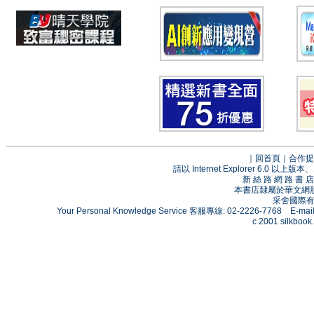
｜
回首頁
｜
合作提
請以 Internet Explorer 6.0
新 絲 路 網 路 
本書店隸屬於華文網
采舍國際有限
Your Personal Knowledge Service 客服專線: 02-2226-7768 E-mai
c 2001 silkbook.