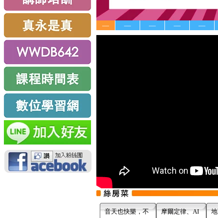
—
—
—
—
—
音天也快樂，不
摩爾定律、AI
地