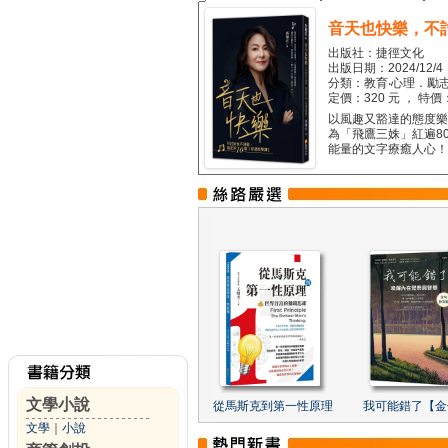
音天也快樂，不
出版社：捷徑文化
出版日期：2024/12/4
分類：教育‧心理．勵志
定價：320 元 ， 特價
以風趣又豁達的態度樂觀
為「飛鷹三姝」紅遍8
能量的文字療癒人心！...
文學小說
從馬斯克到第一性原理
我可能錯了【金
文學
｜
小說