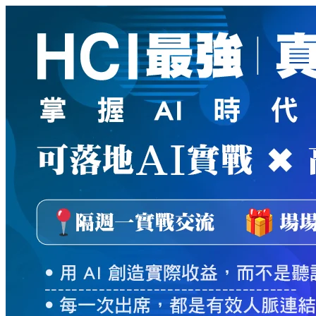
新
絲
路
網
路
書
店
-
知
識