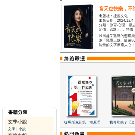
音天也快樂，不
出版社：捷徑文化
出版日期：2024/12/4
分類：教育‧心理．勵志
定價：320 元 ， 特價
以風趣又豁達的態度樂觀
為「飛鷹三姝」紅遍8
能量的文字療癒人心！...
文學小說
從馬斯克到第一性原理
我可能錯了【金
文學
｜
小說