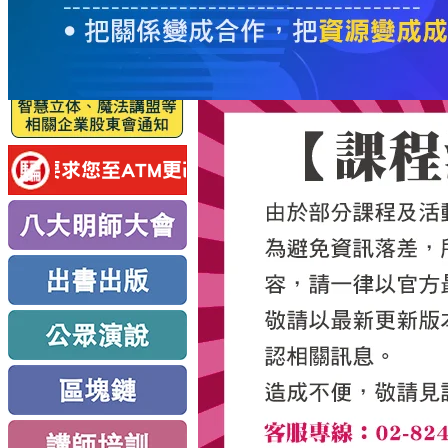
服
務
新
思
路