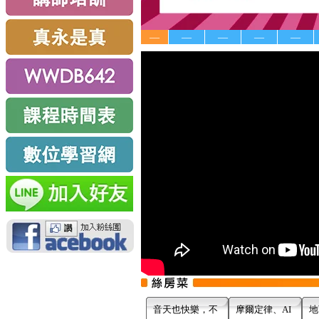
—
—
—
—
—
音天也快樂，不
摩爾定律、AI
地