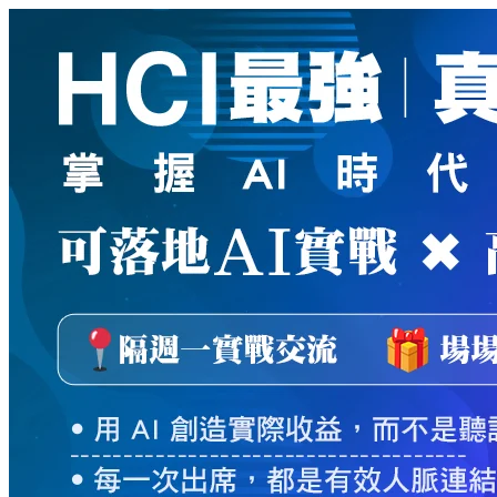
新
絲
路
網
路
書
店
-
知
識