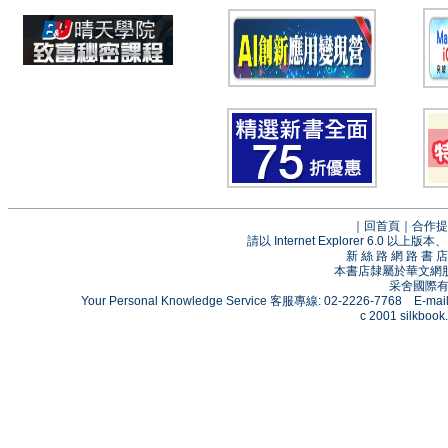
｜
回首頁
｜
合作提
請以 Internet Explorer 6.0
新 絲 路 網 路 
本書店隸屬於華文網
采舍國際有限
Your Personal Knowledge Service 客服專線: 02-2226-7768 E-mai
c 2001 silkbook.