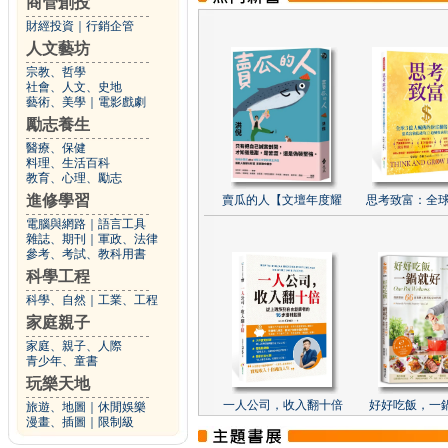
商管創投
財經投資
｜
行銷企管
人文藝坊
宗教、哲學
社會、人文、史地
藝術、美學
｜
電影戲劇
勵志養生
醫療、保健
料理、生活百科
教育、心理、勵志
進修學習
賣瓜的人【文壇年度耀
思考致富：全球
電腦與網路
｜
語言工具
雜誌、期刊
｜
軍政、法律
參考、考試、教科用書
科學工程
科學、自然
｜
工業、工程
家庭親子
家庭、親子、人際
青少年、童書
玩樂天地
一人公司，收入翻十倍
好好吃飯，一
旅遊、地圖
｜
休閒娛樂
漫畫、插圖
｜
限制級