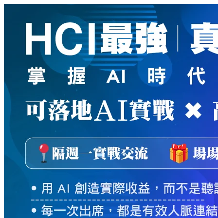
新
絲
路
網
路
書
店
-
知
識