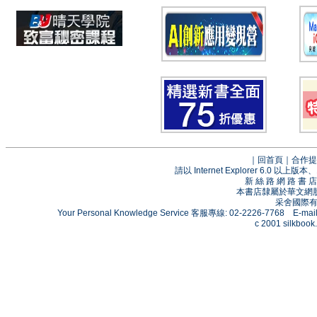
｜
回首頁
｜
合作提
請以 Internet Explorer 6.0
新 絲 路 網 路 
本書店隸屬於華文網
采舍國際有限
Your Personal Knowledge Service 客服專線: 02-2226-7768 E-mai
c 2001 silkbook.