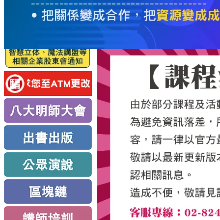
服
務
新
思
路