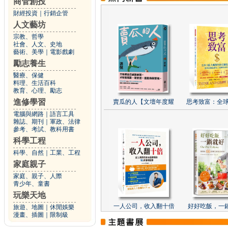
商管創投
財經投資
｜
行銷企管
人文藝坊
宗教、哲學
社會、人文、史地
藝術、美學
｜
電影戲劇
勵志養生
醫療、保健
料理、生活百科
教育、心理、勵志
進修學習
賣瓜的人【文壇年度耀
思考致富：全球
電腦與網路
｜
語言工具
雜誌、期刊
｜
軍政、法律
參考、考試、教科用書
科學工程
科學、自然
｜
工業、工程
家庭親子
家庭、親子、人際
青少年、童書
玩樂天地
一人公司，收入翻十倍
好好吃飯，一
旅遊、地圖
｜
休閒娛樂
漫畫、插圖
｜
限制級