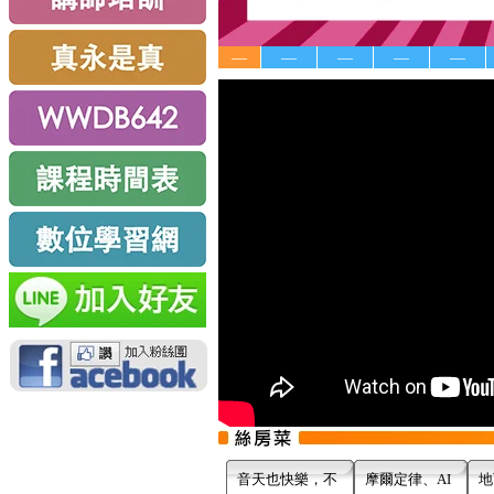
—
—
—
—
—
音天也快樂，不
摩爾定律、AI
地