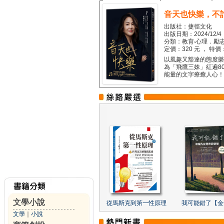
音天也快樂，不
出版社：捷徑文化
出版日期：2024/12/4
分類：教育‧心理．勵志
定價：320 元 ， 特價
以風趣又豁達的態度樂觀
為「飛鷹三姝」紅遍8
能量的文字療癒人心！...
文學小說
從馬斯克到第一性原理
我可能錯了【金
文學
｜
小說