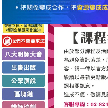
服
務
新
思
路