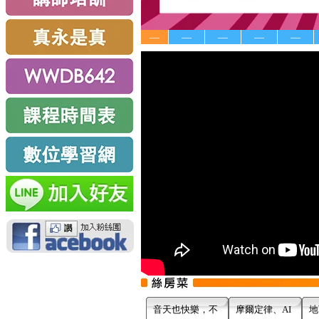
—
—
—
—
—
音天也快樂，不
摩爾定律、AI
地