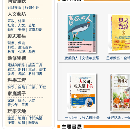
商管創投
財經投資
｜
行銷企管
人文藝坊
宗教、哲學
社會、人文、史地
藝術、美學
｜
電影戲劇
勵志養生
醫療、保健
料理、生活百科
教育、心理、勵志
進修學習
賣瓜的人【文壇年度耀
思考致富：全球
電腦與網路
｜
語言工具
雜誌、期刊
｜
軍政、法律
參考、考試、教科用書
科學工程
科學、自然
｜
工業、工程
家庭親子
家庭、親子、人際
青少年、童書
玩樂天地
一人公司，收入翻十倍
好好吃飯，一
旅遊、地圖
｜
休閒娛樂
漫畫、插圖
｜
限制級