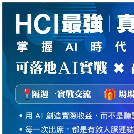
新
絲
路
網
路
書
店
-
知
識