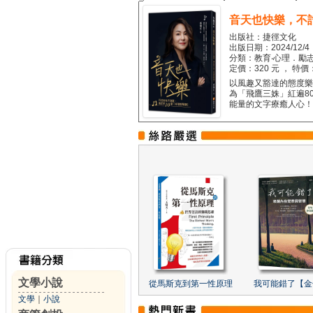
音天也快樂，不
出版社：捷徑文化
出版日期：2024/12/4
分類：教育‧心理．勵志
定價：320 元 ， 特價
以風趣又豁達的態度樂觀
為「飛鷹三姝」紅遍8
能量的文字療癒人心！...
文學小說
從馬斯克到第一性原理
我可能錯了【金
文學
｜
小說