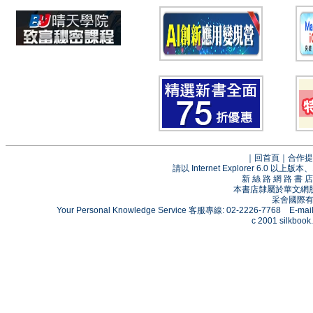
｜
回首頁
｜
合作提
請以 Internet Explorer 6.0
新 絲 路 網 路 
本書店隸屬於華文網
采舍國際有限
Your Personal Knowledge Service 客服專線: 02-2226-7768 E-mai
c 2001 silkbook.