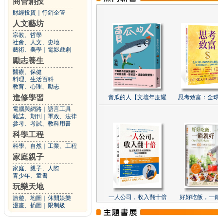
商管創投
財經投資
｜
行銷企管
人文藝坊
宗教、哲學
社會、人文、史地
藝術、美學
｜
電影戲劇
勵志養生
醫療、保健
料理、生活百科
教育、心理、勵志
進修學習
賣瓜的人【文壇年度耀
思考致富：全球
電腦與網路
｜
語言工具
雜誌、期刊
｜
軍政、法律
參考、考試、教科用書
科學工程
科學、自然
｜
工業、工程
家庭親子
家庭、親子、人際
青少年、童書
玩樂天地
一人公司，收入翻十倍
好好吃飯，一
旅遊、地圖
｜
休閒娛樂
漫畫、插圖
｜
限制級