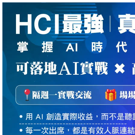
新
絲
路
網
路
書
店
-
知
識