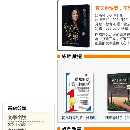
音天也快樂，不
出版社：捷徑文化
出版日期：2024/12/4
分類：教育‧心理．勵志
定價：320 元 ， 特價
以風趣又豁達的態度樂觀
為「飛鷹三姝」紅遍8
能量的文字療癒人心！...
文學小說
從馬斯克到第一性原理
我可能錯了【金
文學
｜
小說