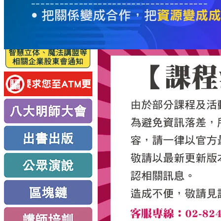
服
務
新
思
路