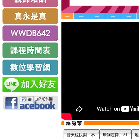
—
—
—
—
—
音天也快樂，不
摩爾定律、AI
地