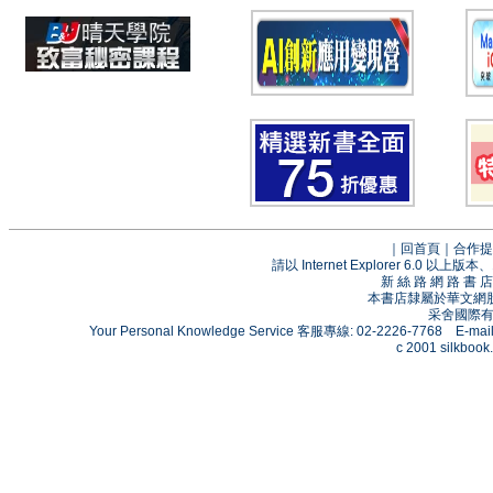
｜
回首頁
｜
合作提
請以 Internet Explorer 6.0
新 絲 路 網 路 
本書店隸屬於華文網
采舍國際有限
Your Personal Knowledge Service 客服專線: 02-2226-7768 E-mai
c 2001 silkbook.