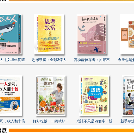
人【文壇年度耀
思考致富：全球3億人
高功能倖存者：如果不
今天也是
司，收入翻十倍
好好吃飯，一鍋就好：
成語不只是四個字：親
新手歐洲