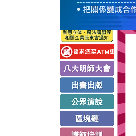
服
務
新
思
路