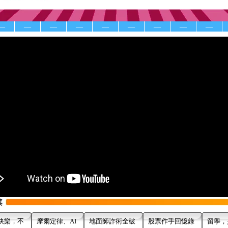
—
—
—
—
—
—
—
—
—
快樂，不
摩爾定律、AI
地面師詐術全破
股票作手回憶錄
留學，