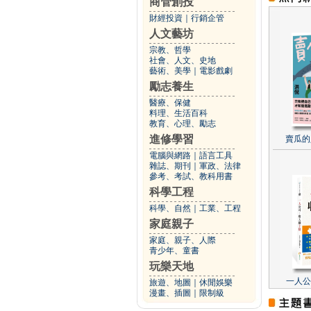
商管創投
財經投資
｜
行銷企管
人文藝坊
宗教、哲學
社會、人文、史地
藝術、美學
｜
電影戲劇
勵志養生
醫療、保健
料理、生活百科
教育、心理、勵志
進修學習
賣瓜的
電腦與網路
｜
語言工具
雜誌、期刊
｜
軍政、法律
參考、考試、教科用書
科學工程
科學、自然
｜
工業、工程
家庭親子
家庭、親子、人際
青少年、童書
玩樂天地
一人公
旅遊、地圖
｜
休閒娛樂
漫畫、插圖
｜
限制級