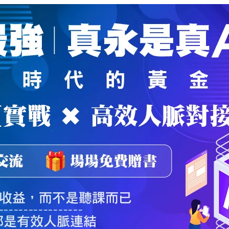
魔法弟子
｜
自