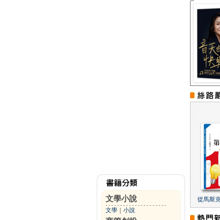
文學小說
從馬斯
文學
｜
小說