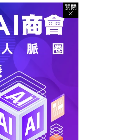
登入
｜
註冊
｜
會員中心
｜
結帳
｜
培訓課程
資出版
｜
電子書
｜
客服中心
｜
智慧型立体會員