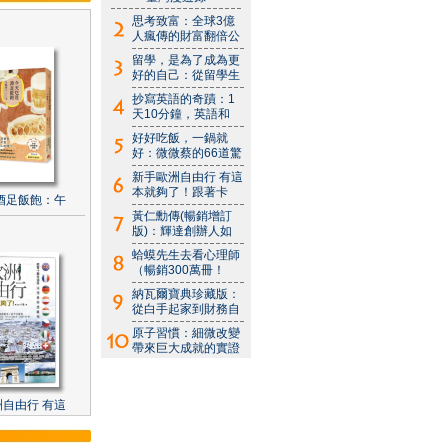
思考致富：全球3億
人瘋傳的財富翻倍公
留學，是為了成為更
好的自己：從留學生
抄寫英語的奇蹟：1
天10分鐘，英語和
好好吃飯，一鍋就
好：微微蔡的66道驚
新手歐洲自由行 有這
本就夠了！跟著卡
酒足飯飽：午
黃仁勳傳(暢銷增訂
版)：輝達創辦人如
蛤蟆先生去看心理師
（暢銷300萬冊！
納瓦爾寶典珍藏版：
從白手起家到財務自
原子習慣：細微改變
帶來巨大成就的實證
自由行 有這