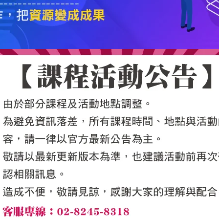
5050魔法眾籌
|
NG書城
|
國際級品牌課程
|
優