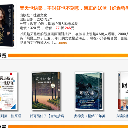
音天也快樂，不討好也不刻意，海正的10堂【好過哲
出版社：捷徑文化
出版日期：2024/12/4
分類：教育‧心理．勵志 / 個人勵志成長
定價：320 元 ， 特價：
77
折
246
元
以風趣又豁達的態度樂觀面對批評， 在臉書上引起4.6萬人迴響、2000
為「飛鷹三姝」紅遍80年代的女歌星裘海正， 現在不只要用音樂，更
能量的文字療癒人心！......
more
克到第一性原理
我可能錯了【金句抄寫
奧德賽（暢銷80年英
財富階