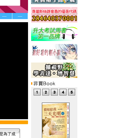
—
—
是為了成