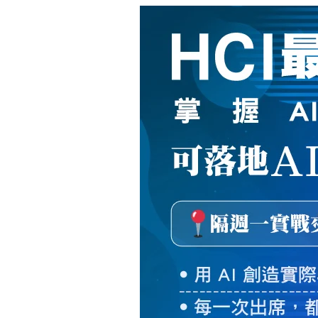
新
絲
路
網
路
書
店
-
知
識