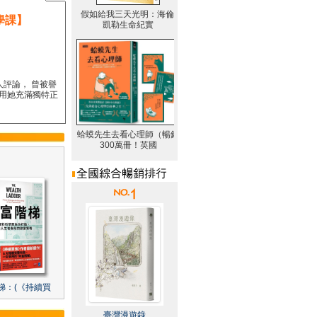
學課】
人評論， 曾被譽
要用她充滿獨特正
梯：(《持續買
臺灣漫遊錄