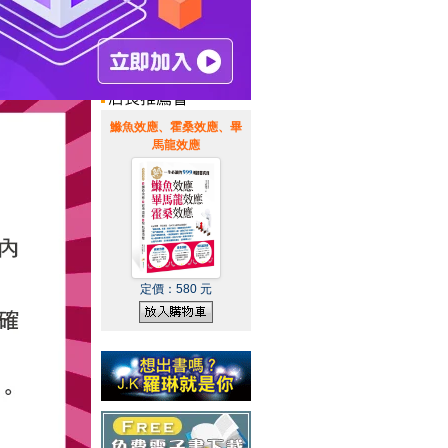
惠通知
|
霹靂英雄音樂精選
|
鰷魚效應、霍桑效應、畢
馬龍效應
定價：
580
元