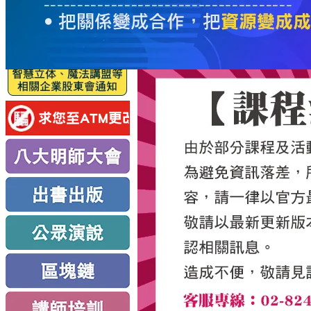
服
務
新
思
路