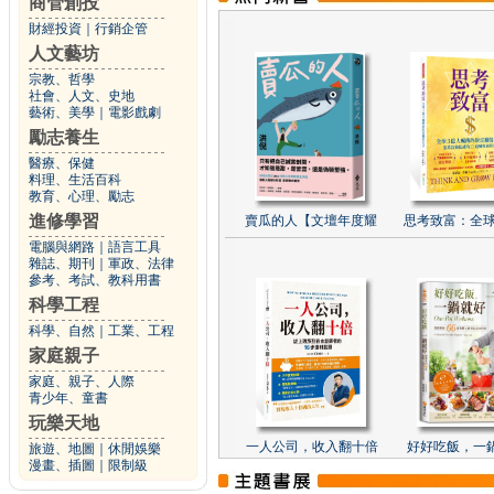
商管創投
財經投資
｜
行銷企管
人文藝坊
宗教、哲學
社會、人文、史地
藝術、美學
｜
電影戲劇
勵志養生
醫療、保健
料理、生活百科
教育、心理、勵志
進修學習
賣瓜的人【文壇年度耀
思考致富：全球
電腦與網路
｜
語言工具
雜誌、期刊
｜
軍政、法律
參考、考試、教科用書
科學工程
科學、自然
｜
工業、工程
家庭親子
家庭、親子、人際
青少年、童書
玩樂天地
一人公司，收入翻十倍
好好吃飯，一
旅遊、地圖
｜
休閒娛樂
漫畫、插圖
｜
限制級