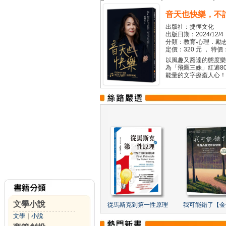
音天也快樂，不
出版社：捷徑文化
出版日期：2024/12/4
分類：教育‧心理．勵志
定價：320 元 ， 特價
以風趣又豁達的態度樂觀
為「飛鷹三姝」紅遍8
能量的文字療癒人心！...
文學小說
從馬斯克到第一性原理
我可能錯了【金
文學
｜
小說