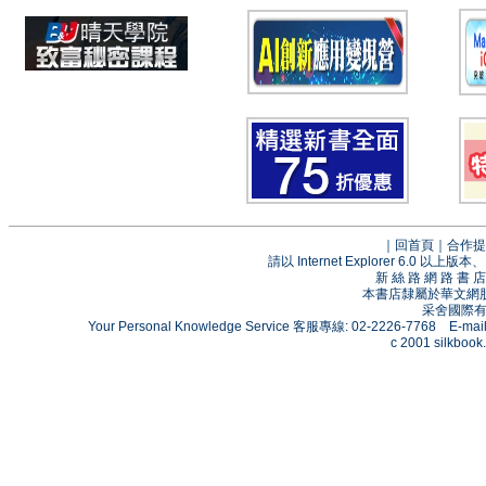
｜
回首頁
｜
合作提
請以 Internet Explorer 6.0
新 絲 路 網 路 
本書店隸屬於華文網
采舍國際有限
Your Personal Knowledge Service 客服專線: 02-2226-7768 E-mai
c 2001 silkbook.