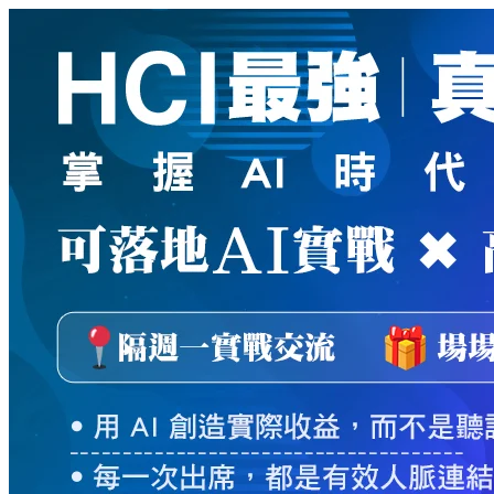
新
絲
路
網
路
書
店
-
知
識