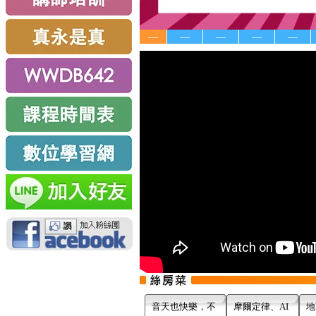
—
—
—
—
—
音天也快樂，不
摩爾定律、AI
地