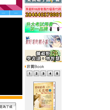
—
—
是為了成