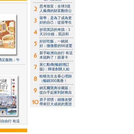
思考致富：全球3億
人瘋傳的財富翻倍公
留學，是為了成為更
好的自己：從留學生
抄寫英語的奇蹟：1
天10分鐘，英語和
好好吃飯，一鍋就
好：微微蔡的66道驚
新手歐洲自由行 有這
本就夠了！跟著卡
酒足飯飽：午
黃仁勳傳(暢銷增訂
版)：輝達創辦人如
蛤蟆先生去看心理師
（暢銷300萬冊！
納瓦爾寶典珍藏版：
從白手起家到財務自
原子習慣：細微改變
帶來巨大成就的實證
自由行 有這