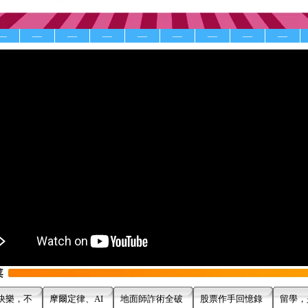
—
—
—
—
—
—
—
—
—
快樂，不
摩爾定律、AI
地面師詐術全破
股票作手回憶錄
留學，