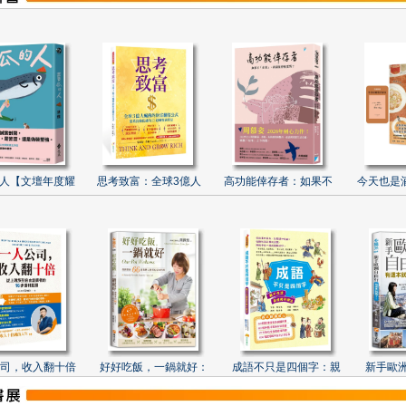
人【文壇年度耀
思考致富：全球3億人
高功能倖存者：如果不
今天也是
司，收入翻十倍
好好吃飯，一鍋就好：
成語不只是四個字：親
新手歐洲