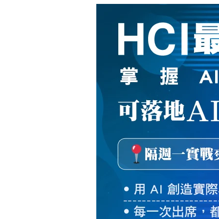
新
絲
路
網
路
書
店
-
知
識