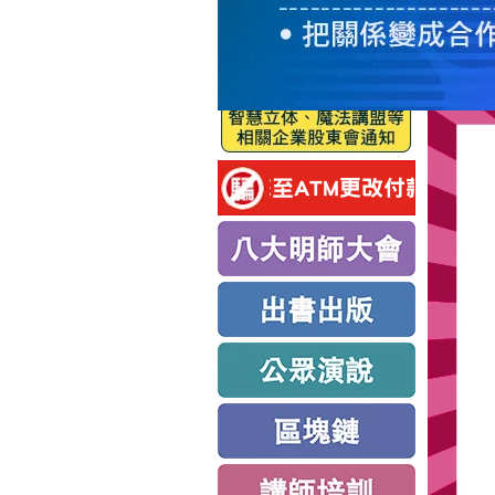
服
務
新
思
路