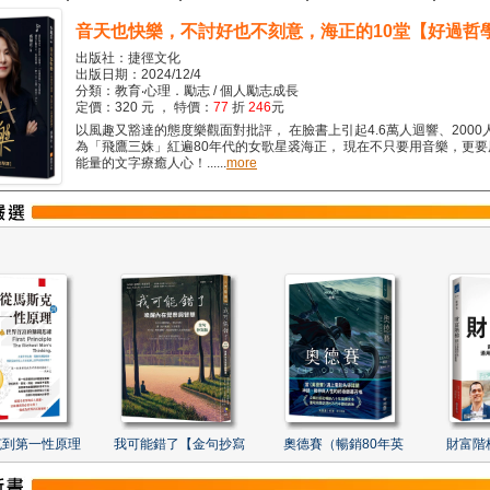
音天也快樂，不討好也不刻意，海正的10堂【好過哲
出版社：捷徑文化
出版日期：2024/12/4
分類：教育‧心理．勵志 / 個人勵志成長
定價：320 元 ， 特價：
77
折
246
元
以風趣又豁達的態度樂觀面對批評， 在臉書上引起4.6萬人迴響、2000
為「飛鷹三姝」紅遍80年代的女歌星裘海正， 現在不只要用音樂，更
能量的文字療癒人心！......
more
克到第一性原理
我可能錯了【金句抄寫
奧德賽（暢銷80年英
財富階