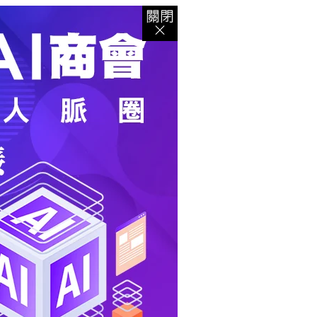
登入
｜
註冊
｜
會員中心
｜
結帳
｜
培訓課程
資出版
｜
電子書
｜
客服中心
｜
智慧型立体會員