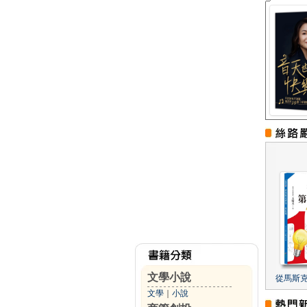
文學小說
從馬斯
文學
｜
小說