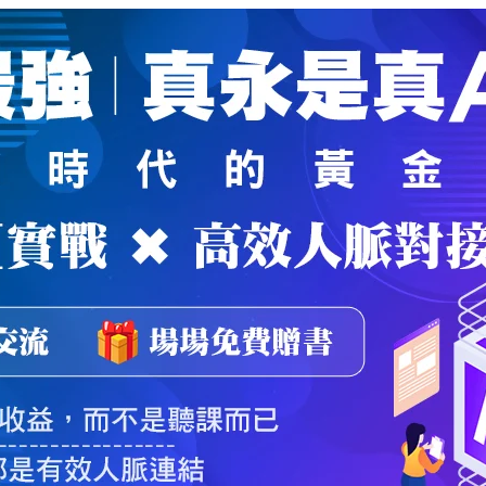
魔法弟子
｜
自