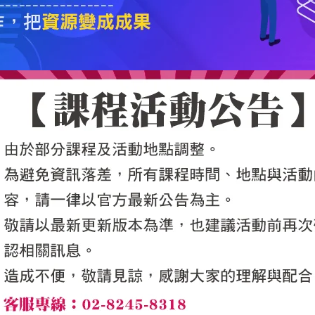
5050魔法眾籌
|
NG書城
|
國際級品牌課程
|
優