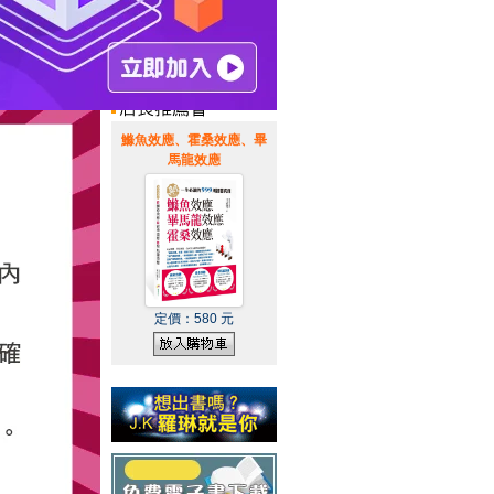
惠通知
|
霹靂英雄音樂精選
|
鰷魚效應、霍桑效應、畢
馬龍效應
定價：
580
元