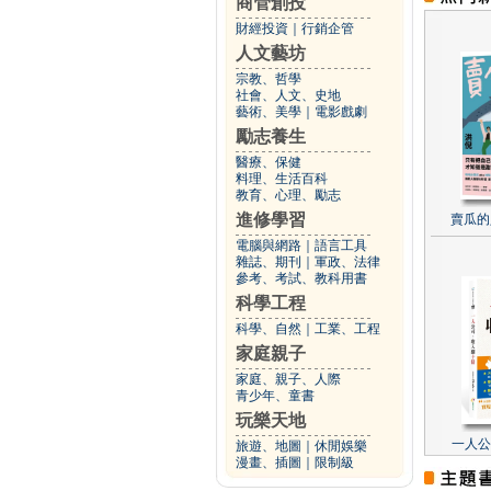
商管創投
財經投資
｜
行銷企管
人文藝坊
宗教、哲學
社會、人文、史地
藝術、美學
｜
電影戲劇
勵志養生
醫療、保健
料理、生活百科
教育、心理、勵志
進修學習
賣瓜的
電腦與網路
｜
語言工具
雜誌、期刊
｜
軍政、法律
參考、考試、教科用書
科學工程
科學、自然
｜
工業、工程
家庭親子
家庭、親子、人際
青少年、童書
玩樂天地
一人公
旅遊、地圖
｜
休閒娛樂
漫畫、插圖
｜
限制級