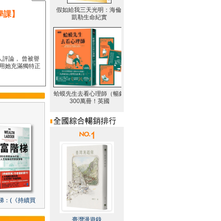
學課】
人評論， 曾被譽
要用她充滿獨特正
梯：(《持續買
臺灣漫遊錄