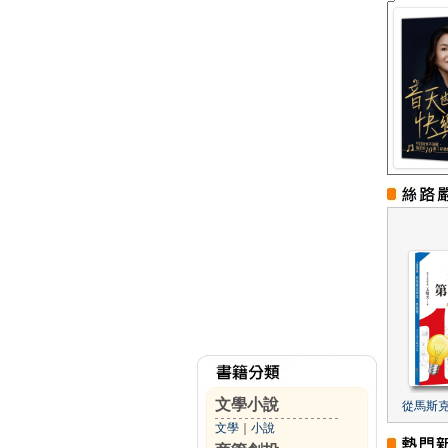
文學小說
從馬斯
文學
｜
小說