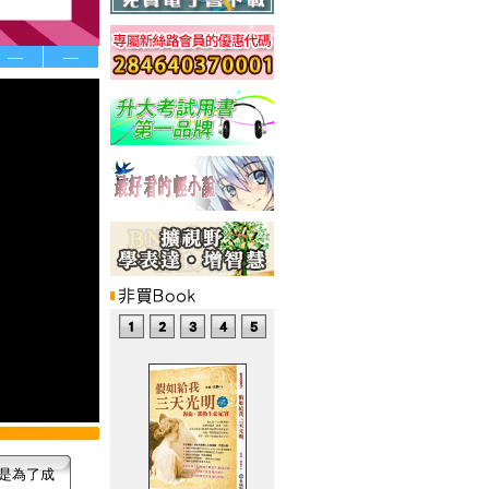
—
—
是為了成