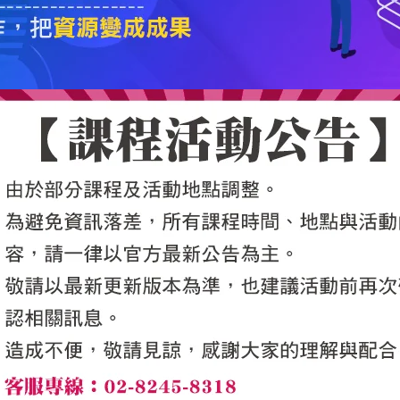
5050魔法眾籌
|
NG書城
|
國際級品牌課程
|
優