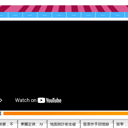
—
—
—
—
—
—
—
—
—
快樂，不
摩爾定律、AI
地面師詐術全破
股票作手回憶錄
留學，