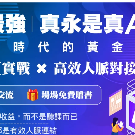
魔法弟子
｜
自