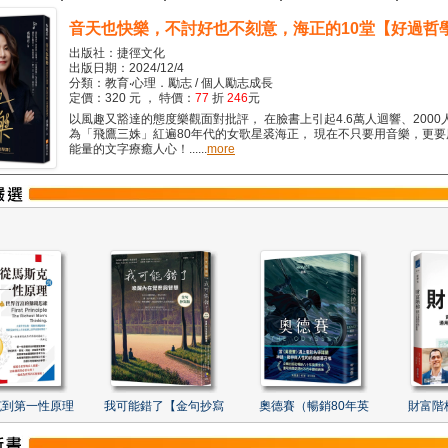
音天也快樂，不討好也不刻意，海正的10堂【好過哲
出版社：捷徑文化
出版日期：2024/12/4
分類：教育‧心理．勵志 / 個人勵志成長
定價：320 元 ， 特價：
77
折
246
元
以風趣又豁達的態度樂觀面對批評， 在臉書上引起4.6萬人迴響、2000
為「飛鷹三姝」紅遍80年代的女歌星裘海正， 現在不只要用音樂，更
能量的文字療癒人心！......
more
克到第一性原理
我可能錯了【金句抄寫
奧德賽（暢銷80年英
財富階