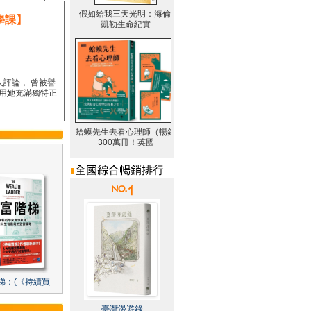
學課】
人評論， 曾被譽
要用她充滿獨特正
梯：(《持續買
臺灣漫遊錄