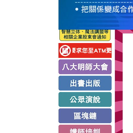
服
務
新
思
路