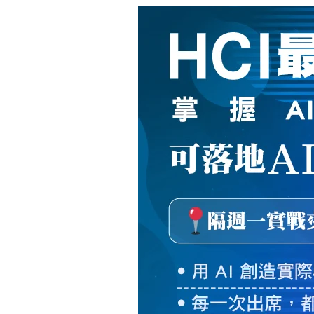
新
絲
路
網
路
書
店
-
知
識