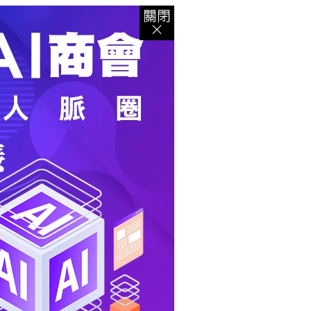
登入
｜
註冊
｜
會員中心
｜
結帳
｜
培訓課程
資出版
｜
電子書
｜
客服中心
｜
智慧型立体會員