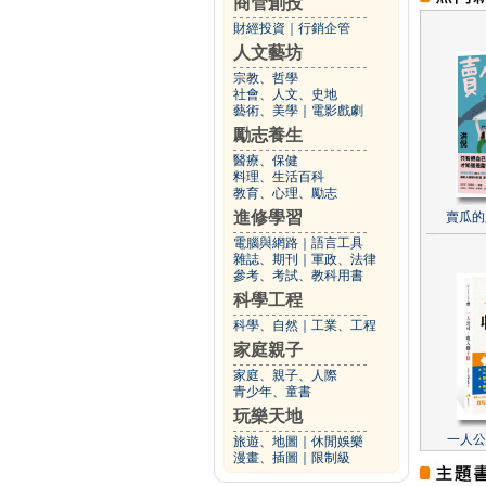
商管創投
財經投資
｜
行銷企管
人文藝坊
宗教、哲學
社會、人文、史地
藝術、美學
｜
電影戲劇
勵志養生
醫療、保健
料理、生活百科
教育、心理、勵志
進修學習
賣瓜的
電腦與網路
｜
語言工具
雜誌、期刊
｜
軍政、法律
參考、考試、教科用書
科學工程
科學、自然
｜
工業、工程
家庭親子
家庭、親子、人際
青少年、童書
玩樂天地
一人公
旅遊、地圖
｜
休閒娛樂
漫畫、插圖
｜
限制級