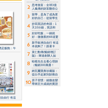
思考致富：全球3億
人瘋傳的財富翻倍公
留學，是為了成為更
好的自己：從留學生
抄寫英語的奇蹟：1
天10分鐘，英語和
好好吃飯，一鍋就
好：微微蔡的66道驚
新手歐洲自由行 有這
本就夠了！跟著卡
酒足飯飽：午
黃仁勳傳(暢銷增訂
版)：輝達創辦人如
蛤蟆先生去看心理師
（暢銷300萬冊！
納瓦爾寶典珍藏版：
從白手起家到財務自
原子習慣：細微改變
帶來巨大成就的實證
自由行 有這