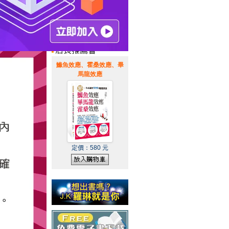
惠通知
|
霹靂英雄音樂精選
|
鰷魚效應、霍桑效應、畢
馬龍效應
定價：
580
元