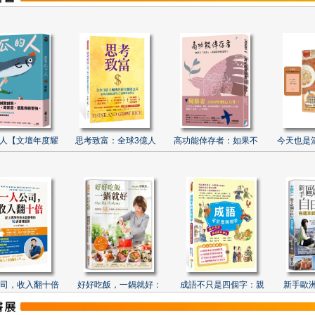
人【文壇年度耀
思考致富：全球3億人
高功能倖存者：如果不
今天也是
司，收入翻十倍
好好吃飯，一鍋就好：
成語不只是四個字：親
新手歐洲