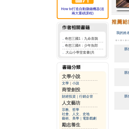
How to打造自動賺錢機器(送
兩大重磅課程)
我的姓
．
奇想三國1：九命喜鵲
．
奇想三國4：少年魚郎
朋
．
.大山小學堂套書(共
朋
文學小說
文學
｜
小說
商管創投
朋
財經投資
｜
行銷企管
人文藝坊
宗教、哲學
社會、人文、史地
藝術、美學
｜
電影戲劇
勵志養生