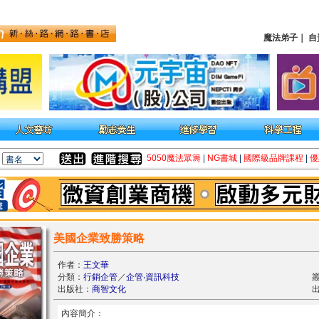
魔法弟子
｜
自
5050魔法眾籌
|
NG書城
|
國際級品牌課程
|
優
美國企業致勝策略
作者：
王文華
分類：
行銷企管
／
企管‧資訊科技
出版社：
商智文化
出
內容簡介：