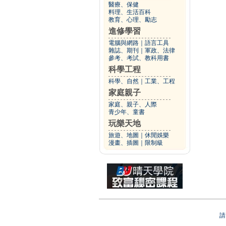
醫療、保健
料理、生活百科
教育、心理、勵志
進修學習
電腦與網路
｜
語言工具
雜誌、期刊
｜
軍政、法律
參考、考試、教科用書
科學工程
科學、自然
｜
工業、工程
家庭親子
家庭、親子、人際
青少年、童書
玩樂天地
旅遊、地圖
｜
休閒娛樂
漫畫、插圖
｜
限制級
請