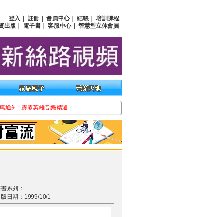
登入
｜
註冊
｜
會員中心
｜
結帳
｜
培訓課程
資出版
｜
電子書
｜
客服中心
｜
智慧型立体會員
惠通知
|
霹靂英雄音樂精選
|
叢書系列：
版日期：1999/10/1