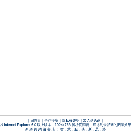
｜
回首頁
｜
合作提案
｜
隱私權聲明
｜
加入供應商
｜
以 Internet Explorer 6.0 以上版本、1024x768 解析度瀏覽，可得到最舒適的閱讀效
新 絲 路 網 路 書 店 ： 智．慧．服．務．新．思．路