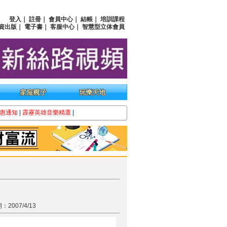
登入
｜
註冊
｜
會員中心
｜
結帳
｜
培訓課程
資出版
｜
電子書
｜
客服中心
｜
智慧型立体會員
惠通知
|
霹靂英雄音樂精選
|
2007/4/13