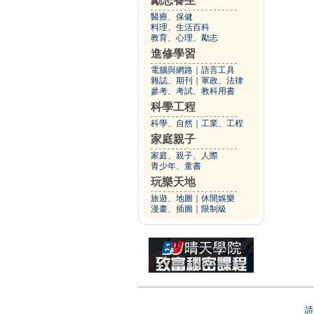
勵志養生
醫療、保健
料理、生活百科
教育、心理、勵志
進修學習
電腦與網路
｜
語言工具
雜誌、期刊
｜
軍政、法律
參考、考試、教科用書
科學工程
科學、自然
｜
工業、工程
家庭親子
家庭、親子、人際
青少年、童書
玩樂天地
旅遊、地圖
｜
休閒娛樂
漫畫、插圖
｜
限制級
請