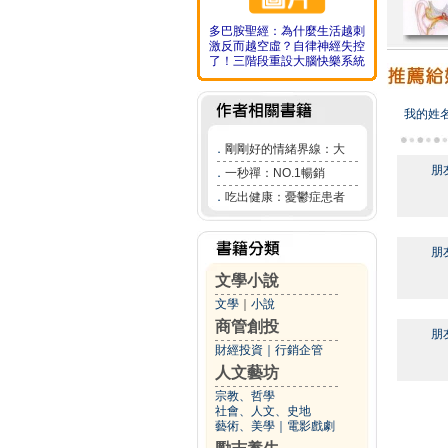
多巴胺聖經：為什麼生活越刺
激反而越空虛？自律神經失控
了！三階段重設大腦快樂系統
我的姓
．
剛剛好的情緒界線：大
朋
．
一秒禪：NO.1暢銷
．
吃出健康：憂鬱症患者
朋
文學小說
文學
｜
小說
商管創投
朋
財經投資
｜
行銷企管
人文藝坊
宗教、哲學
社會、人文、史地
藝術、美學
｜
電影戲劇