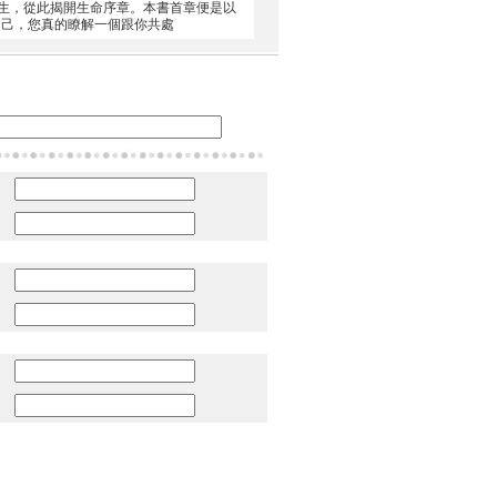
誕生，從此揭開生命序章。本書首章便是以
自己，您真的瞭解一個跟你共處
：
：
：
：
：
：