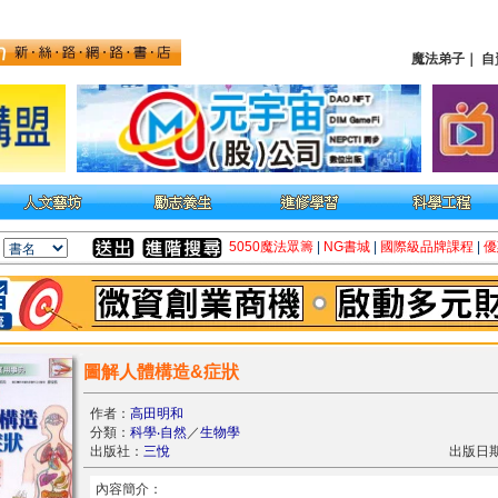
魔法弟子
｜
自
5050魔法眾籌
|
NG書城
|
國際級品牌課程
|
優
圖解人體構造&症狀
作者：
高田明和
分類：
科學‧自然
／
生物學
出版社：
三悅
出版日期：
內容簡介：