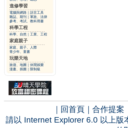
進修學習
電腦與網路
｜
語言工具
雜誌、期刊
｜
軍政、法律
參考、考試、教科用書
科學工程
科學、自然
｜
工業、工程
家庭親子
家庭、親子、人際
青少年、童書
玩樂天地
旅遊、地圖
｜
休閒娛樂
漫畫、插圖
｜
限制級
｜
回首頁
｜
合作提案
請以 Internet Explorer 6.