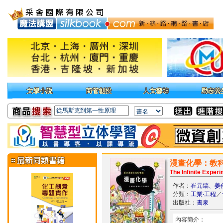
漫畫化學：教
The Infinite Exper
作者：
崔元鎬、姜
分類：
工業‧工程
／
出版社：
書泉
內容簡介：