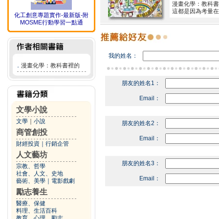
漫畫化學：教科書
這都是因為考量在
化工創意專題實作-最新版-附
MOSME行動學習一點通
我的姓名：
．
漫畫化學：教科書裡的
朋友的姓名1：
Email：
文學小說
文學
｜
小說
朋友的姓名2：
商管創投
Email：
財經投資
｜
行銷企管
人文藝坊
朋友的姓名3：
宗教、哲學
社會、人文、史地
Email：
藝術、美學
｜
電影戲劇
勵志養生
醫療、保健
料理、生活百科
教育、心理、勵志