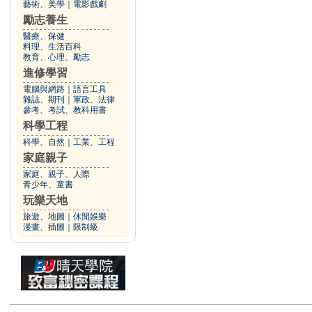
藝術、美學
｜
電影戲劇
勵志養生
醫療、保健
料理、生活百科
教育、心理、勵志
進修學習
電腦與網路
｜
語言工具
雜誌、期刊
｜
軍政、法律
參考、考試、教科用書
科學工程
科學、自然
｜
工業、工程
家庭親子
家庭、親子、人際
青少年、童書
玩樂天地
旅遊、地圖
｜
休閒娛樂
漫畫、插圖
｜
限制級