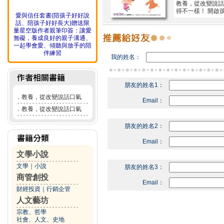
教養，從改變說話
得不一樣！ 開啟
愛與信任套書(陪孩子好好說
話、陪孩子好好長大)贈送限
量星空版作者親筆印簽：讓愛
無礙，養成良好的親子溝通、
一起學會愛、傾聽與放手的陪
伴練習
我的姓名：
朋友的姓名1：
．
教養，從改變說話口氣
Email：
．
教養，從改變說話口氣
朋友的姓名2：
Email：
文學小說
文學
｜
小說
朋友的姓名3：
商管創投
Email：
財經投資
｜
行銷企管
人文藝坊
宗教、哲學
社會、人文、史地