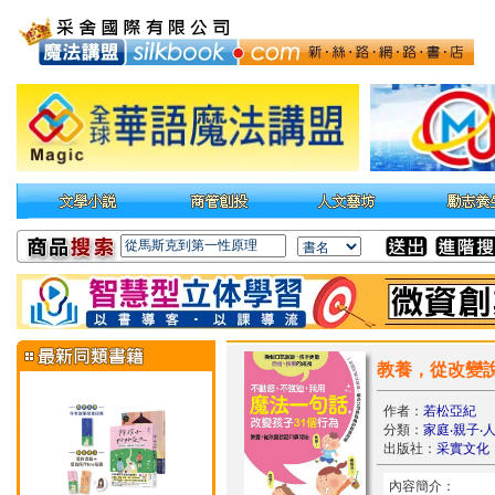
教養，從改變
作者：
若松亞紀
分類：
家庭‧親子‧
出版社：
采實文化
內容簡介：