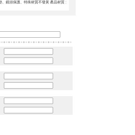
抗震氣墊、鏡頭保護、特殊材質不發黃 產品材質 :
：
：
：
：
：
：