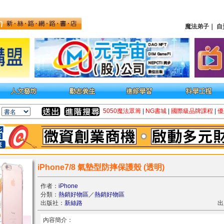
魔法弟子
｜
自
5050魔法眾籌
|
NG書城
|
國際級品牌課程
|
優
iPhone7/8 氣墊型防摔保護殼 (透明)
作者：
iPhone
分類：
熱銷好物區
／
熱銷好物區
出版社：
新絲路
出
內容簡介：