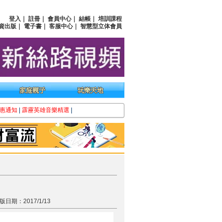
登入
｜
註冊
｜
會員中心
｜
結帳
｜
培訓課程
資出版
｜
電子書
｜
客服中心
｜
智慧型立体會員
惠通知
|
霹靂英雄音樂精選
|
版日期：2017/1/13