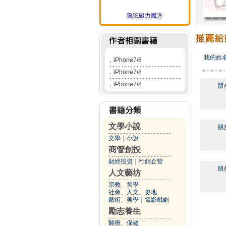
魯班磁力魔方
我的姓
．
iPhone7/8
．
iPhone7/8
．
iPhone7/8
朋
文學小說
朋
文學
｜
小說
商管創投
財經投資
｜
行銷企管
朋
人文藝坊
宗教、哲學
社會、人文、史地
藝術、美學
｜
電影戲劇
勵志養生
醫療、保健