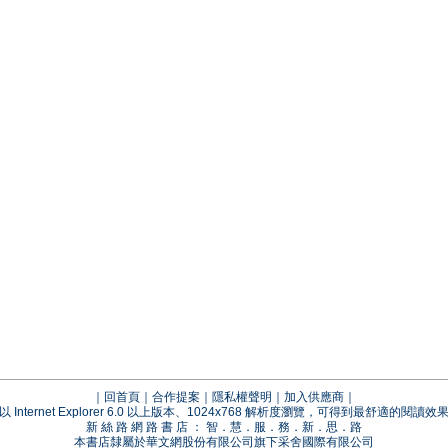
｜
回首頁
｜
合作提案
｜
隱私權聲明
｜
加入供應商
｜
以 Internet Explorer 6.0 以上版本、1024x768 解析度瀏覽，可得到最舒適的閱讀效
新 絲 路 網 路 書 店 ： 智．慧．服．務．新．思．路
本書店隸屬於華文網股份有限公司旗下采舍國際有限公司