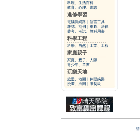
料理、生活百科
教育、心理、勵志
進修學習
電腦與網路
｜
語言工具
雜誌、期刊
｜
軍政、法律
參考、考試、教科用書
科學工程
科學、自然
｜
工業、工程
家庭親子
家庭、親子、人際
青少年、童書
玩樂天地
旅遊、地圖
｜
休閒娛樂
漫畫、插圖
｜
限制級
請