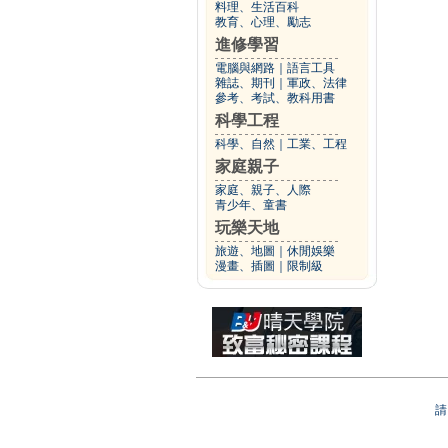
料理、生活百科
教育、心理、勵志
進修學習
電腦與網路
｜
語言工具
雜誌、期刊
｜
軍政、法律
參考、考試、教科用書
科學工程
科學、自然
｜
工業、工程
家庭親子
家庭、親子、人際
青少年、童書
玩樂天地
旅遊、地圖
｜
休閒娛樂
漫畫、插圖
｜
限制級
請