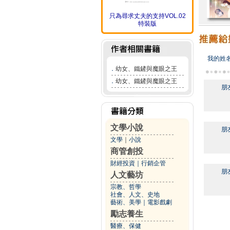
只為尋求丈夫的支持VOL.02
特裝版
我的姓
．
幼女、鐵鏟與魔眼之王
．
幼女、鐵鏟與魔眼之王
朋
文學小說
朋
文學
｜
小說
商管創投
財經投資
｜
行銷企管
朋
人文藝坊
宗教、哲學
社會、人文、史地
藝術、美學
｜
電影戲劇
勵志養生
醫療、保健