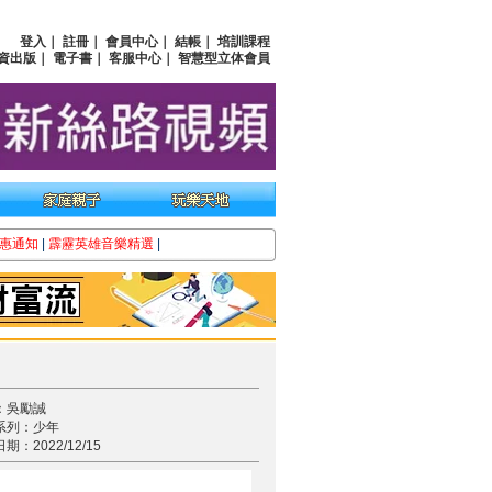
登入
｜
註冊
｜
會員中心
｜
結帳
｜
培訓課程
資出版
｜
電子書
｜
客服中心
｜
智慧型立体會員
惠通知
|
霹靂英雄音樂精選
|
：吳勵誠
系列：少年
期：2022/12/15