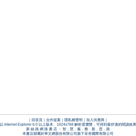
｜
回首頁
｜
合作提案
｜
隱私權聲明
｜
加入供應商
｜
以 Internet Explorer 6.0 以上版本、1024x768 解析度瀏覽，可得到最舒適的閱讀效
新 絲 路 網 路 書 店 ： 智．慧．服．務．新．思．路
本書店隸屬於華文網股份有限公司旗下采舍國際有限公司