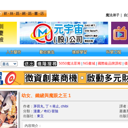
魔法弟子
｜
自
5050魔法眾籌
|
NG書城
|
國際級品牌課程
|
優
幼女、鐵鏟與魔眼之王 1
作者：
茅田丸, 丁々発止, chibi
譯者
分類：
漫畫
／
奇幻‧冒險
叢書
出版社：
東立
出版日
內容簡介：