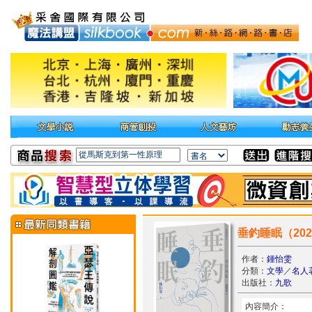
垂釣睡眠（20
作者：
鍾怡雯
分類：
文學
／
名人
出版社：
九歌
內容簡介：