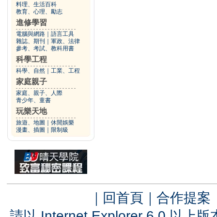
料理、生活百科
教育、心理、勵志
進修學習
電腦與網路
｜
語言工具
雜誌、期刊
｜
軍政、法律
參考、考試、教科用書
科學工程
科學、自然
｜
工業、工程
家庭親子
家庭、親子、人際
青少年、童書
玩樂天地
旅遊、地圖
｜
休閒娛樂
漫畫、插圖
｜
限制級
｜
回首頁
｜
合作提案
請以 Internet Explorer 6.