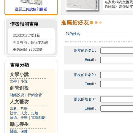
名家焦桐為文推薦
釣睡眠》是鍾怡雯
亞瑟王傳說解剖圖鑑
我的姓名：
．
聽說(2025增訂新
．
今晨有雨：鍾怡雯精選
．
垂釣睡眠（2023增
朋友的姓名1：
Email：
文學小說
朋友的姓名2：
文學
｜
小說
Email：
商管創投
財經投資
｜
行銷企管
朋友的姓名3：
人文藝坊
Email：
宗教、哲學
社會、人文、史地
藝術、美學
｜
電影戲劇
勵志養生
醫療、保健