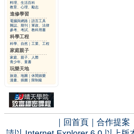
料理、生活百科
教育、心理、勵志
進修學習
電腦與網路
｜
語言工具
雜誌、期刊
｜
軍政、法律
參考、考試、教科用書
科學工程
科學、自然
｜
工業、工程
家庭親子
家庭、親子、人際
青少年、童書
玩樂天地
旅遊、地圖
｜
休閒娛樂
漫畫、插圖
｜
限制級
｜
回首頁
｜
合作提案
請以 Internet Explorer 6.