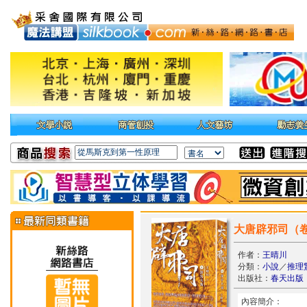
大唐辟邪司（
作者：
王晴川
分類：
小說
／
推理
出版社：
春天出版
內容簡介：