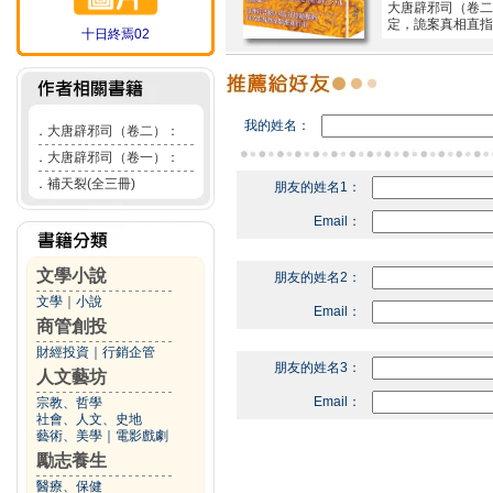
大唐辟邪司（卷二
定，詭案真相直指
十日終焉02
我的姓名：
．
大唐辟邪司（卷二）：
．
大唐辟邪司（卷一）：
．
補天裂(全三冊)
朋友的姓名1：
Email：
文學小說
朋友的姓名2：
文學
｜
小說
Email：
商管創投
財經投資
｜
行銷企管
朋友的姓名3：
人文藝坊
Email：
宗教、哲學
社會、人文、史地
藝術、美學
｜
電影戲劇
勵志養生
醫療、保健