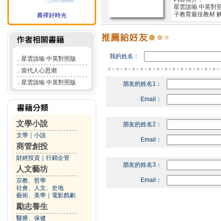
星雲說喻 中英對照版?
子教育最佳教材 
農禪好時光
我的姓名：
．
星雲說喻 中英對照版
．
當代人心思潮
．
星雲說喻 中英對照版
朋友的姓名1：
Email：
文學小說
朋友的姓名2：
文學
｜
小說
Email：
商管創投
財經投資
｜
行銷企管
朋友的姓名3：
人文藝坊
Email：
宗教、哲學
社會、人文、史地
藝術、美學
｜
電影戲劇
勵志養生
醫療、保健