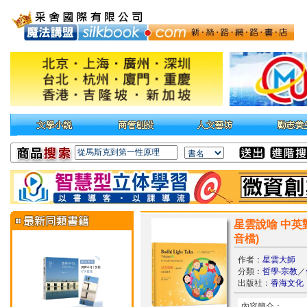
星雲說喻 中英對照版
音檔)
作者：
星雲大師
分類：
哲學‧宗教
／
出版社：
香海文化
內容簡介：