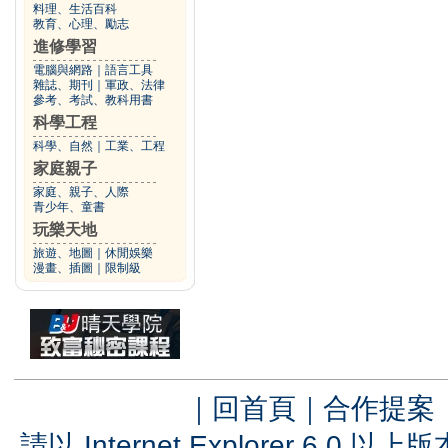
料理、生活百科
教育、心理、勵志
進修學習
電腦與網路
｜
語言工具
雜誌、期刊
｜
軍政、法律
參考、考試、教科用書
科學工程
科學、自然
｜
工業、工程
家庭親子
家庭、親子、人際
青少年、童書
玩樂天地
旅遊、地圖
｜
休閒娛樂
漫畫、插圖
｜
限制級
｜
回首頁
｜
合作提案
請以 Internet Explorer 6.