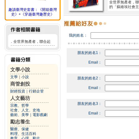
全世界無產者，聯
的「蘇維埃社會主
趣讀臺灣史套書：《開箱臺灣
史》+《穿越臺灣趣歷史》
我的姓名：
．
全世界無產者，聯合起
朋友的姓名1：
Email：
文學小說
文學
｜
小說
朋友的姓名2：
商管創投
Email：
財經投資
｜
行銷企管
人文藝坊
朋友的姓名3：
宗教、哲學
社會、人文、史地
Email：
藝術、美學
｜
電影戲劇
勵志養生
醫療、保健
料理、生活百科
教育、心理、勵志