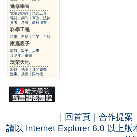
進修學習
電腦與網路
｜
語言工具
雜誌、期刊
｜
軍政、法律
參考、考試、教科用書
科學工程
科學、自然
｜
工業、工程
家庭親子
家庭、親子、人際
青少年、童書
玩樂天地
旅遊、地圖
｜
休閒娛樂
漫畫、插圖
｜
限制級
｜
回首頁
｜
合作提案
請以 Internet Explorer 6.