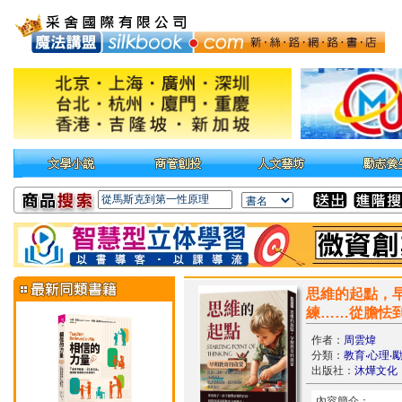
思維的起點，
練……從膽怯
作者：
周雲煒
分類：
教育‧心理‧
出版社：
沐燁文化
內容簡介：