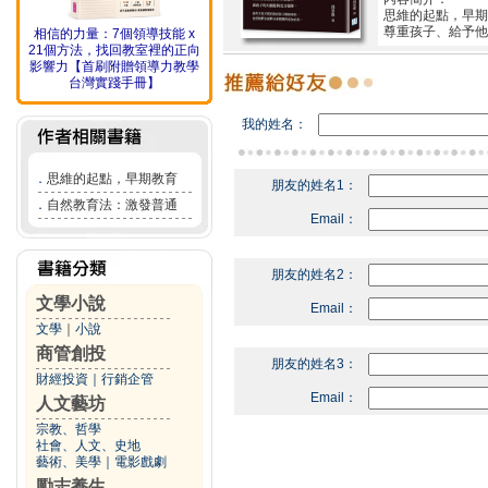
思維的起點，早期
尊重孩子、給予他
相信的力量：7個領導技能 x
21個方法，找回教室裡的正向
影響力【首刷附贈領導力教學
台灣實踐手冊】
我的姓名：
．
思維的起點，早期教育
朋友的姓名1：
．
自然教育法：激發普通
Email：
朋友的姓名2：
文學小說
Email：
文學
｜
小說
商管創投
朋友的姓名3：
財經投資
｜
行銷企管
Email：
人文藝坊
宗教、哲學
社會、人文、史地
藝術、美學
｜
電影戲劇
勵志養生