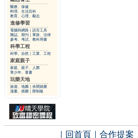
醫療、保健
料理、生活百科
教育、心理、勵志
進修學習
電腦與網路
｜
語言工具
雜誌、期刊
｜
軍政、法律
參考、考試、教科用書
科學工程
科學、自然
｜
工業、工程
家庭親子
家庭、親子、人際
青少年、童書
玩樂天地
旅遊、地圖
｜
休閒娛樂
漫畫、插圖
｜
限制級
｜
回首頁
｜
合作提案