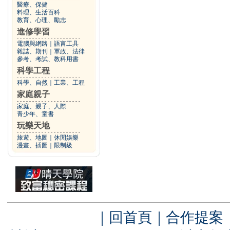
醫療、保健
料理、生活百科
教育、心理、勵志
進修學習
電腦與網路
｜
語言工具
雜誌、期刊
｜
軍政、法律
參考、考試、教科用書
科學工程
科學、自然
｜
工業、工程
家庭親子
家庭、親子、人際
青少年、童書
玩樂天地
旅遊、地圖
｜
休閒娛樂
漫畫、插圖
｜
限制級
｜
回首頁
｜
合作提案