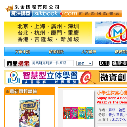
小學生探索心靈
Sophy Henn 4 Books
Pizazz vs The De
作者：
蘇菲．翰恩
分類：
青少‧童書
／
出版社：
木馬文化