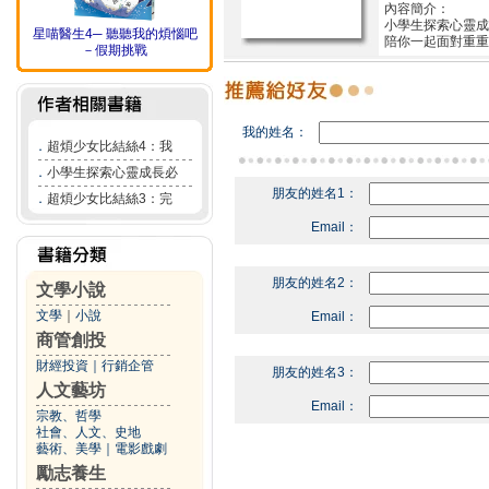
內容簡介：
小學生探索心靈成
星喵醫生4─ 聽聽我的煩惱吧
陪你一起面對重重
－假期挑戰
我的姓名：
．
超煩少女比結絲4：我
．
小學生探索心靈成長必
朋友的姓名1：
．
超煩少女比結絲3：完
Email：
朋友的姓名2：
文學小說
文學
｜
小說
Email：
商管創投
財經投資
｜
行銷企管
朋友的姓名3：
人文藝坊
Email：
宗教、哲學
社會、人文、史地
藝術、美學
｜
電影戲劇
勵志養生