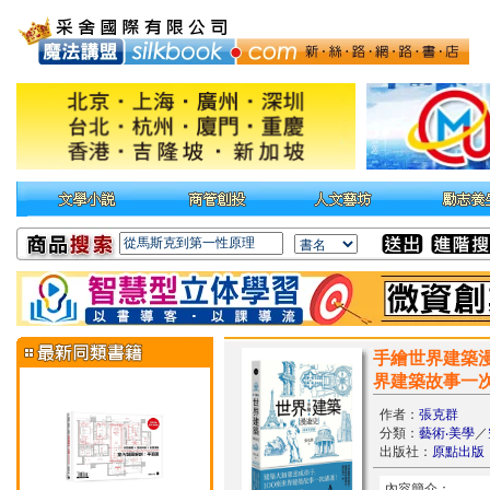
手繪世界建築漫
界建築故事一
作者：
張克群
分類：
藝術‧美學
／
出版社：
原點出版
內容簡介：