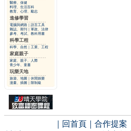
醫療、保健
料理、生活百科
教育、心理、勵志
進修學習
電腦與網路
｜
語言工具
雜誌、期刊
｜
軍政、法律
參考、考試、教科用書
科學工程
科學、自然
｜
工業、工程
家庭親子
家庭、親子、人際
青少年、童書
玩樂天地
旅遊、地圖
｜
休閒娛樂
漫畫、插圖
｜
限制級
｜
回首頁
｜
合作提案