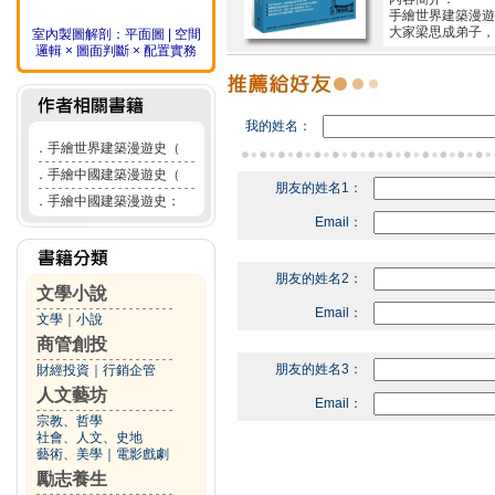
手繪世界建築漫遊
大家梁思成弟子，
室內製圖解剖：平面圖 | 空間
邏輯 × 圖面判斷 × 配置實務
我的姓名：
．
手繪世界建築漫遊史（
．
手繪中國建築漫遊史（
朋友的姓名1：
．
手繪中國建築漫遊史：
Email：
朋友的姓名2：
文學小說
Email：
文學
｜
小說
商管創投
朋友的姓名3：
財經投資
｜
行銷企管
人文藝坊
Email：
宗教、哲學
社會、人文、史地
藝術、美學
｜
電影戲劇
勵志養生