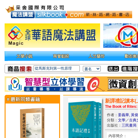
新譯禮記讀本(上
The Book of Rites:
作者：
姜義華, 黃
分類：
文學
／
古典
出版社：
三民書局
內容簡介：