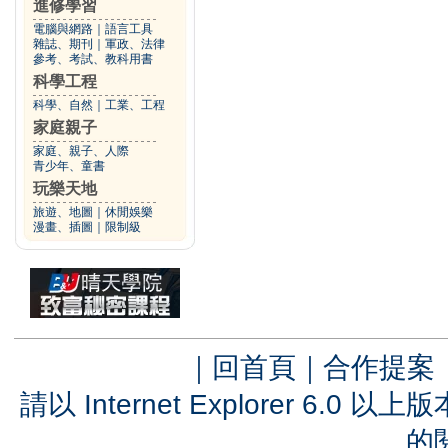
進修學習
電腦與網路
｜
語言工具
雜誌、期刊
｜
軍政、法律
參考、考試、教科用書
科學工程
科學、自然
｜
工業、工程
家庭親子
家庭、親子、人際
青少年、童書
玩樂天地
旅遊、地圖
｜
休閒娛樂
漫畫、插圖
｜
限制級
｜
回首頁
｜
合作提案
請以 Internet Explorer 6.
的