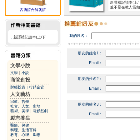
新譯禮記讀本(上
並不是在教人當如
古唐詩合解箋註
我的姓名：
．
新譯禮記讀本(上/下
朋友的姓名1：
Email：
文學小說
文學
｜
小說
朋友的姓名2：
商管創投
財經投資
｜
行銷企管
Email：
人文藝坊
宗教、哲學
朋友的姓名3：
社會、人文、史地
藝術、美學
｜
電影戲劇
Email：
勵志養生
醫療、保健
料理、生活百科
教育、心理、勵志