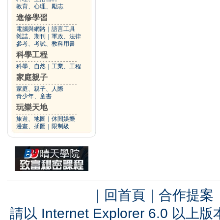
教育、心理、勵志
進修學習
電腦與網路
｜
語言工具
雜誌、期刊
｜
軍政、法律
參考、考試、教科用書
科學工程
科學、自然
｜
工業、工程
家庭親子
家庭、親子、人際
青少年、童書
玩樂天地
旅遊、地圖
｜
休閒娛樂
漫畫、插圖
｜
限制級
｜
回首頁
｜
合作提案
請以 Internet Explorer 6.