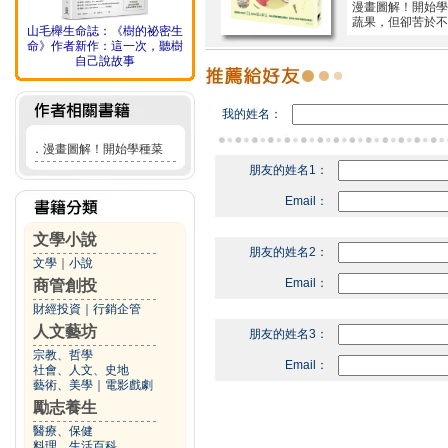
漫畫圖解！開始學
蔬果，但卻苦於不
山毛櫸生命誌：《樹的祕密生
命》作者新作：這一次，聽樹
自己說故事
我的姓名：
．
漫畫圖解！開始學種菜
朋友的姓名1：
Email：
文學小說
朋友的姓名2：
文學
｜
小說
Email：
商管創投
財經投資
｜
行銷企管
人文藝坊
朋友的姓名3：
宗教、哲學
Email：
社會、人文、史地
藝術、美學
｜
電影戲劇
勵志養生
醫療、保健
料理、生活百科