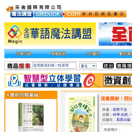
漫畫圖解！開
作者：
荻野千佳
分類：
科學‧自然
／
出版社：
晨星出版
內容簡介：