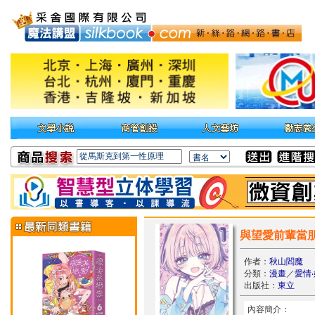
與望愛前輩當朋
作者：
秋山閻魔
分類：
漫畫
／
愛情
出版社：
東立
內容簡介：