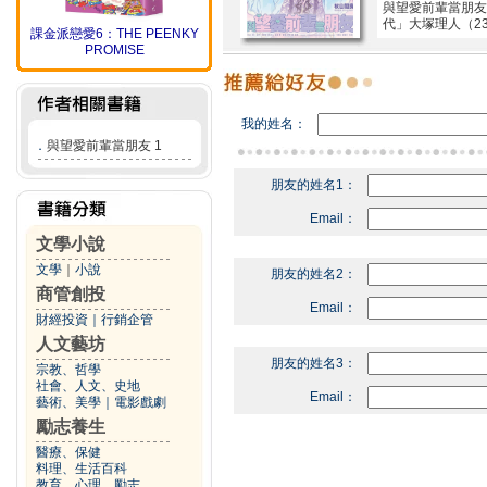
與望愛前輩當朋友
代」大塚理人（2
課金派戀愛6：THE PEENKY
PROMISE
我的姓名：
．
與望愛前輩當朋友 1
朋友的姓名1：
Email：
文學小說
文學
｜
小說
朋友的姓名2：
商管創投
Email：
財經投資
｜
行銷企管
人文藝坊
朋友的姓名3：
宗教、哲學
社會、人文、史地
Email：
藝術、美學
｜
電影戲劇
勵志養生
醫療、保健
料理、生活百科
教育、心理、勵志