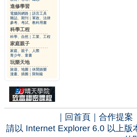
進修學習
電腦與網路
｜
語言工具
雜誌、期刊
｜
軍政、法律
參考、考試、教科用書
科學工程
科學、自然
｜
工業、工程
家庭親子
家庭、親子、人際
青少年、童書
玩樂天地
旅遊、地圖
｜
休閒娛樂
漫畫、插圖
｜
限制級
｜
回首頁
｜
合作提案
請以 Internet Explorer 6.