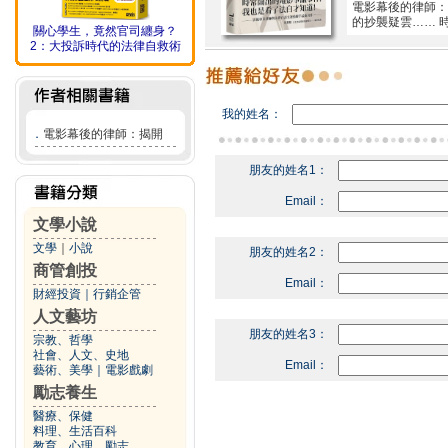
電影幕後的律師：
的抄襲疑雲…… 
關心學生，竟然官司纏身？
2：大投訴時代的法律自救術
我的姓名：
．
電影幕後的律師：揭開
朋友的姓名1：
Email：
文學小說
文學
｜
小說
朋友的姓名2：
商管創投
Email：
財經投資
｜
行銷企管
人文藝坊
朋友的姓名3：
宗教、哲學
社會、人文、史地
Email：
藝術、美學
｜
電影戲劇
勵志養生
醫療、保健
料理、生活百科
教育、心理、勵志