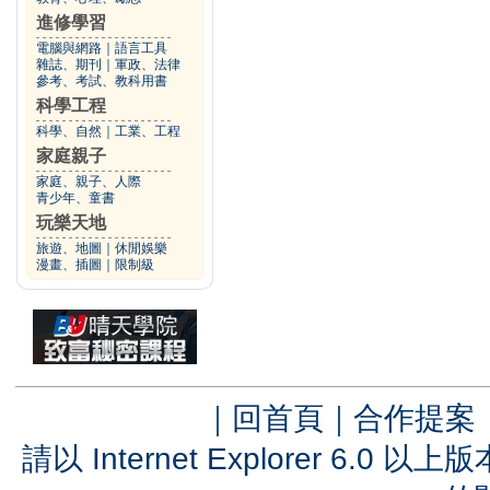
進修學習
電腦與網路
｜
語言工具
雜誌、期刊
｜
軍政、法律
參考、考試、教科用書
科學工程
科學、自然
｜
工業、工程
家庭親子
家庭、親子、人際
青少年、童書
玩樂天地
旅遊、地圖
｜
休閒娛樂
漫畫、插圖
｜
限制級
｜
回首頁
｜
合作提案
請以 Internet Explorer 6.