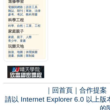
進修學習
電腦與網路
｜
語言工具
雜誌、期刊
｜
軍政、法律
參考、考試、教科用書
科學工程
科學、自然
｜
工業、工程
家庭親子
家庭、親子、人際
青少年、童書
玩樂天地
旅遊、地圖
｜
休閒娛樂
漫畫、插圖
｜
限制級
｜
回首頁
｜
合作提案
請以 Internet Explorer 6.
的