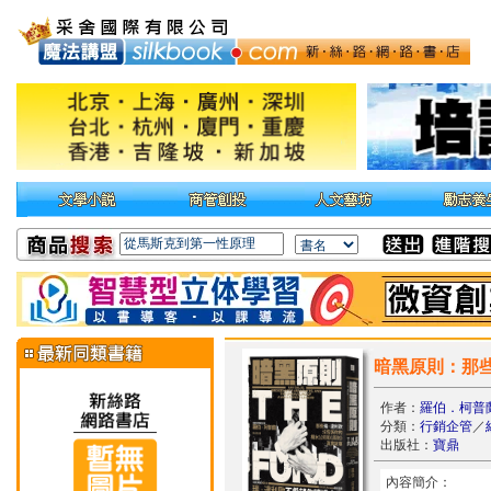
暗黑原則：那
作者：
羅伯．柯普蘭（
分類：
行銷企管
／
出版社：
寶鼎
內容簡介：