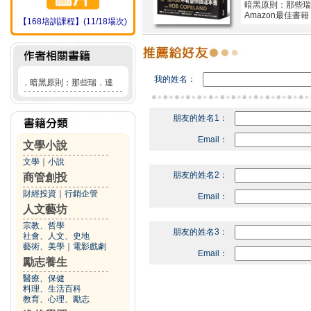
暗黑原則：那些瑞
Amazon最佳
【168培訓課程】(11/18場次)
我的姓名：
．
暗黑原則：那些瑞．達
朋友的姓名1：
Email：
文學小說
文學
｜
小說
朋友的姓名2：
商管創投
財經投資
｜
行銷企管
Email：
人文藝坊
宗教、哲學
朋友的姓名3：
社會、人文、史地
藝術、美學
｜
電影戲劇
Email：
勵志養生
醫療、保健
料理、生活百科
教育、心理、勵志